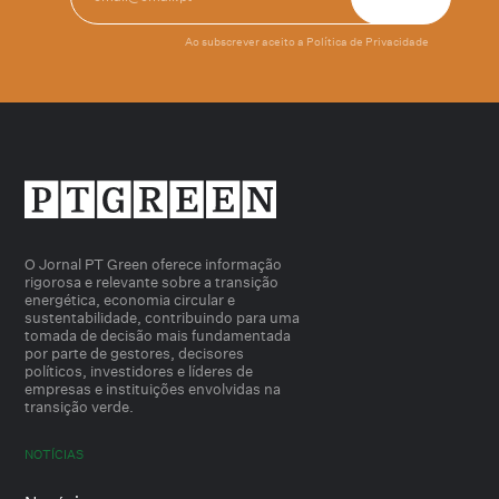
Ao subscrever aceito a
Política de Privacidade
O Jornal PT Green oferece informação
rigorosa e relevante sobre a transição
energética, economia circular e
sustentabilidade, contribuindo para uma
tomada de decisão mais fundamentada
por parte de gestores, decisores
políticos, investidores e líderes de
empresas e instituições envolvidas na
transição verde.
NOTÍCIAS