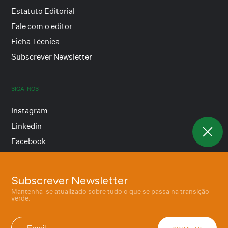
Estatuto Editorial
Fale com o editor
Ficha Técnica
Subscrever Newsletter
SIGA-NOS
Instagram
Linkedin
Facebook
Subscrever Newsletter
Termos e condições
Mantenha-se atualizado sobre tudo o que se passa na transição
Política de privacidade
verde.