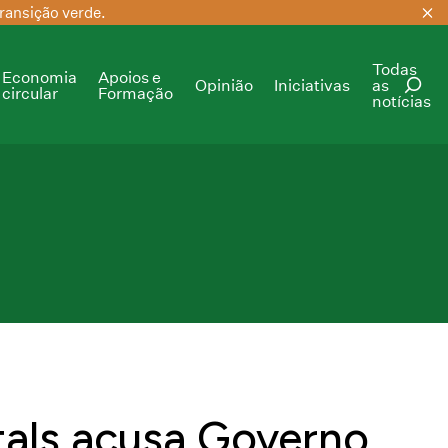
ransição verde.
Todas
Economia
Apoios e
Opinião
Iniciativas
as
circular
Formação
notícias
PESQUISAR
etals acusa Governo