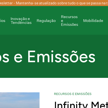
sletter
- Mantenha-se atualizado sobre tudo o que se passa na t
Recursos
Inovação e
ios
Regulação
e
Mobilidade
Tendências
Emissões
s e Emissões
RECURSOS E EMISSÕES
Infinity M