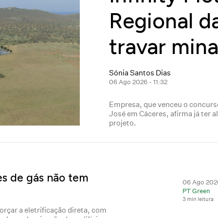
Regional d
travar mina 
Sónia Santos Dias
06 Ago 2026 - 11:32
Empresa, que venceu o concurso
José em Cáceres, afirma já ter a
projeto.
es de gás não tem
06 Ago 2026
PT Green
3 min leitura
rçar a eletrificação direta, com