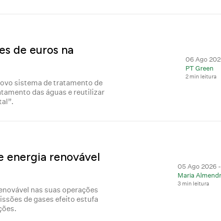
ões de euros na
06 Ago 2026
PT Green
2 min leitura
novo sistema de tratamento de
atamento das águas e reutilizar
al”.
e energia renovável
05 Ago 2026 -
Maria Almendr
3 min leitura
renovável nas suas operações
ssões de gases efeito estufa
ções.