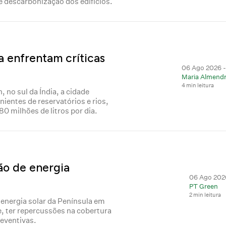
e descarbonização dos edifícios.
a enfrentam críticas
06 Ago 2026 -
a
Maria Almendr
4 min leitura
no sul da Índia, a cidade
nientes de reservatórios e rios,
 milhões de litros por dia.
ão de energia
06 Ago 2026
PT Green
2 min leitura
 energia solar da Península em
, ter repercussões na cobertura
reventivas.