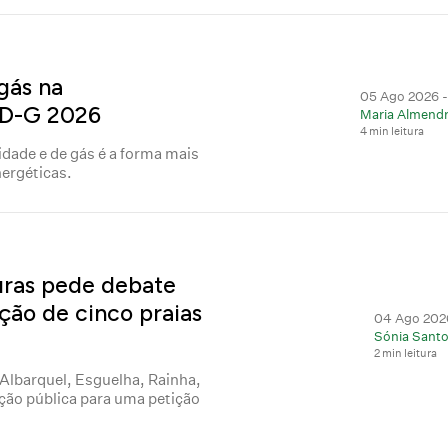
gás na
05 Ago 2026 
RD-G 2026
Maria Almendr
4 min leitura
idade e de gás é a forma mais
nergéticas.
uras pede debate
ção de cinco praias
04 Ago 2026
Sónia Santo
2 min leitura
 Albarquel, Esguelha, Rainha,
ção pública para uma petição