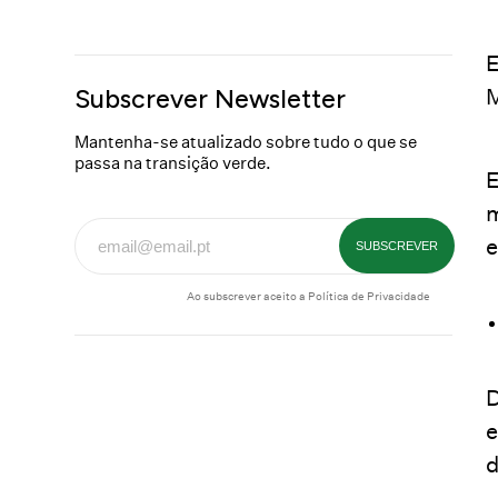
E
Subscrever Newsletter
Mantenha-se atualizado sobre tudo o que se
passa na transição verde.
E
m
e
Ao subscrever aceito a
Política de Privacidade
D
e
d