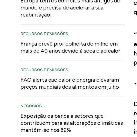
Europa tem os edifícios mais antigos do
e
mundo e precisa de acelerar a sua
q
reabilitação
“
RECURSOS E EMISSÕES
e
França prevê pior colheita de milho em
mais de 40 anos devido à seca e ao calor
N
p
RECURSOS E EMISSÕES
FAO alerta que calor e energia elevaram
preços mundiais dos alimentos em julho
D
NEGÓCIOS
r
Exposição da banca a setores que
i
contribuem para as alterações climáticas
mantém-se nos 62%
i