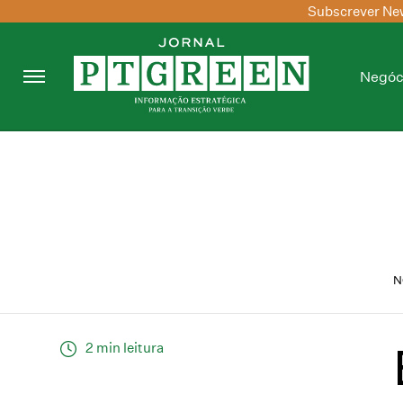
Subscrever New
Negóc
N
2 min leitura