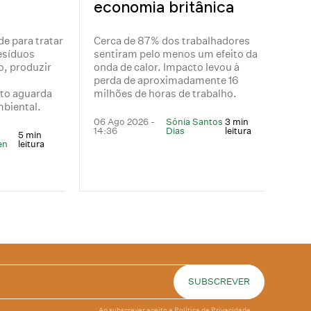
economia britânica
de para tratar
Cerca de 87% dos trabalhadores
esíduos
sentiram pelo menos um efeito da
o, produzir
onda de calor. Impacto levou à
perda de aproximadamente 16
to aguarda
milhões de horas de trabalho.
mbiental.
06 Ago 2026 -
Sónia Santos
3 min
14:36
Dias
leitura
5 min
en
leitura
Ao subscrever aceito a
Política de Privacidade