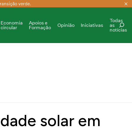
ransição verde.
Todas
Economia
Apoios e
Opinião
Iniciativas
as
circular
Formação
notícias
PESQUISAR
idade solar em