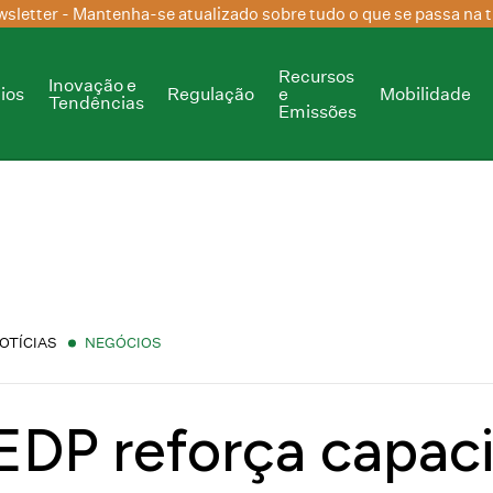
sletter
- Mantenha-se atualizado sobre tudo o que se passa na t
Recursos
Inovação e
ios
Regulação
e
Mobilidade
Tendências
Emissões
OTÍCIAS
NEGÓCIOS
EDP reforça capac