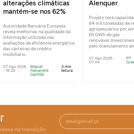
alterações climáticas
Alenquer
mantém-se nos 62%
Projeto terá capacida
84 mil toneladas de r
Autoridade Bancária Europeia
agropecuários por an
revela melhorias na qualidade da
65 GWh de gás
informação utilizada nas
renovável.Investimen
avaliações de eficiência energética
pelo licenciamento a
das carteiras de crédito
imobiliário.
07 Ago 2026 -
PT
07:44
Gre
07 Ago 2026
Miguel
3 min
- 16:23
Alexandre
leitura
Ganhão
r
passa na transição