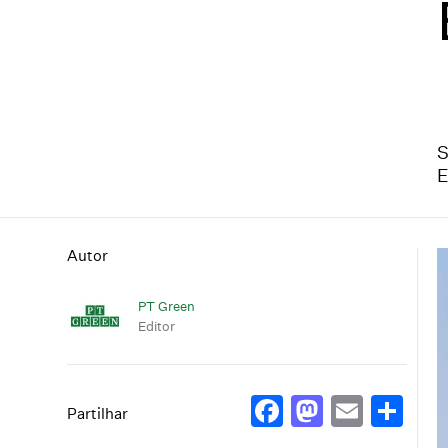
S
E
Autor
PT Green
Editor
Facebook
Mastod
Email
Sh
Partilhar