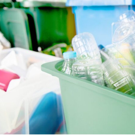
on
are