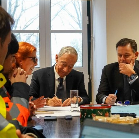
on
are