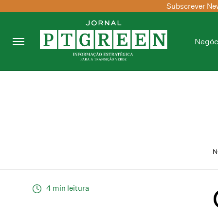
Subscrever New
Negóc
N
4 min leitura