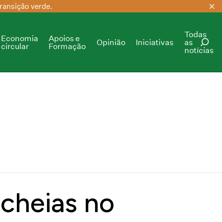
ransição verde.
Todas
Economia
Apoios e
Opinião
Iniciativas
as
circular
Formação
notícias
PESQUISAR
 cheias no