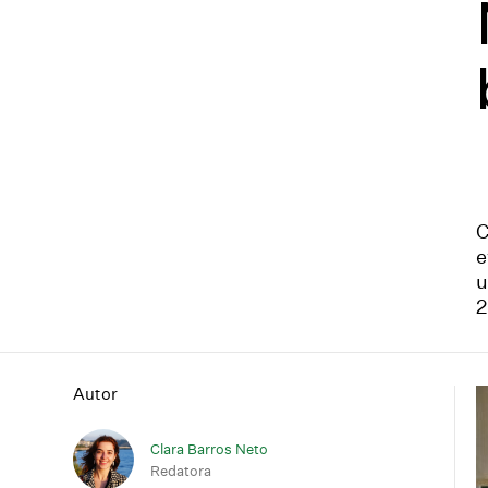
C
e
u
2
Autor
Clara Barros Neto
Redatora