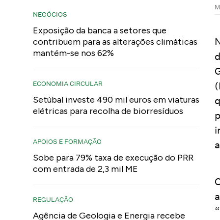
M
NEGÓCIOS
Exposição da banca a setores que
N
contribuem para as alterações climáticas
mantém-se nos 62%
d
G
ECONOMIA CIRCULAR
(
Setúbal investe 490 mil euros em viaturas
q
elétricas para recolha de biorresíduos
p
i
APOIOS E FORMAÇÃO
a
Sobe para 79% taxa de execução do PRR
com entrada de 2,3 mil ME
O
a
REGULAÇÃO
“
Agência de Geologia e Energia recebe