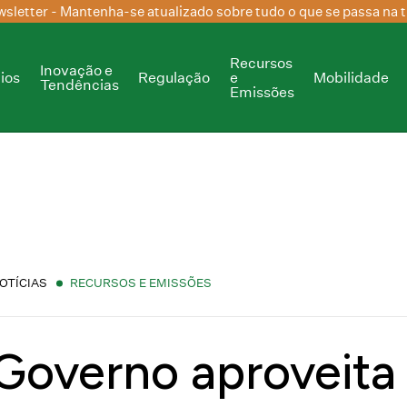
sletter
- Mantenha-se atualizado sobre tudo o que se passa na t
Recursos
Inovação e
ios
Regulação
e
Mobilidade
Tendências
Emissões
OTÍCIAS
RECURSOS E EMISSÕES
Governo aproveita