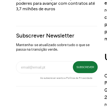
e
poderes para avançar com contratos até
3,7 milhões de euros
r
c
p
p
Subscrever Newsletter
Mantenha-se atualizado sobre tudo o que se
passa na transição verde.
O
Ao subscrever aceito a
Política de Privacidade
P
G
2
r