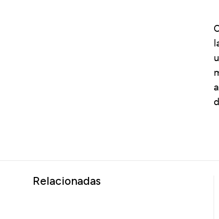
O
l
u
m
a
d
Relacionadas