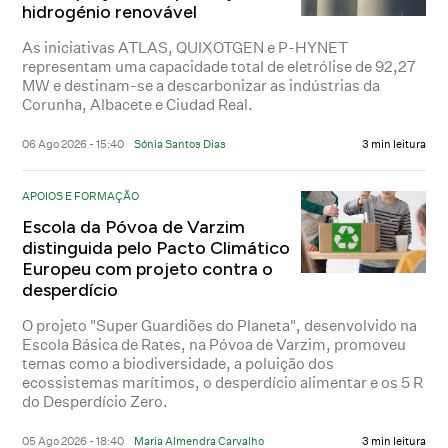
hidrogénio renovável
As iniciativas ATLAS, QUIXOTGEN e P-HYNET
representam uma capacidade total de eletrólise de 92,27
MW e destinam-se a descarbonizar as indústrias da
Corunha, Albacete e Ciudad Real.
06 Ago 2026 - 15:40
Sónia Santos Dias
3 min leitura
APOIOS E FORMAÇÃO
Escola da Póvoa de Varzim
distinguida pelo Pacto Climático
Europeu com projeto contra o
desperdício
O projeto "Super Guardiões do Planeta", desenvolvido na
Escola Básica de Rates, na Póvoa de Varzim, promoveu
temas como a biodiversidade, a poluição dos
ecossistemas marítimos, o desperdício alimentar e os 5 R
do Desperdício Zero.
05 Ago 2026 - 18:40
Maria Almendra Carvalho
3 min leitura