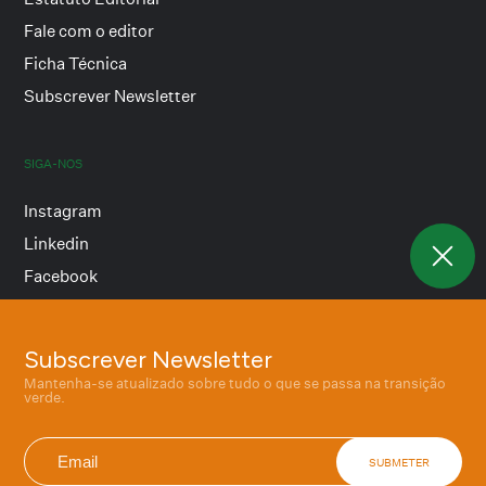
Fale com o editor
Ficha Técnica
Subscrever Newsletter
SIGA-NOS
Instagram
Linkedin
Facebook
Subscrever Newsletter
Termos e condições
Mantenha-se atualizado sobre tudo o que se passa na transição
Política de privacidade
verde.
SUBMETER