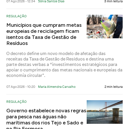
07 Ago 2026 - 12:34
Sónia Santos Dias
3 min leitura
REGULAÇÃO
Municípios que cumpram metas
europeias de reciclagem ficam
isentos da Taxa de Gestão de
Resíduos
O decreto define um novo modelo de afetação das
receitas da Taxa de Gestão de Resíduos e destina uma
parte destas verbas a “investimentos estratégicos para
apoiar o cumprimento das metas nacionais e europeias da
economia circular".
07 Ago 2026 - 10:20
Maria Almendra Carvalho
2 min leitura
REGULAÇÃO
Governo estabelece novas regras
para pesca nas águas não
marítimas dos rios Tejo e Sado e
na Ria Formosa