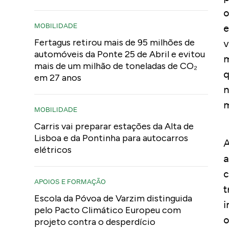
o
MOBILIDADE
e
Fertagus retirou mais de 95 milhões de
v
automóveis da Ponte 25 de Abril e evitou
m
mais de um milhão de toneladas de CO₂
q
em 27 anos
n
m
MOBILIDADE
Carris vai preparar estações da Alta de
Lisboa e da Pontinha para autocarros
A
elétricos
a
c
APOIOS E FORMAÇÃO
t
Escola da Póvoa de Varzim distinguida
i
pelo Pacto Climático Europeu com
o
projeto contra o desperdício