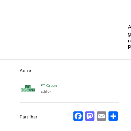
A
g
n
P
Autor
PT Green
Editor
Facebook
Mastod
Email
Sh
Partilhar