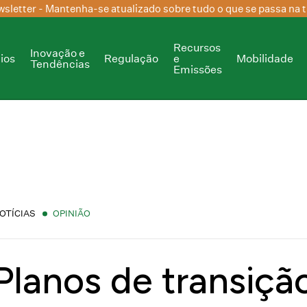
sletter
- Mantenha-se atualizado sobre tudo o que se passa na t
Recursos
Inovação e
ios
Regulação
e
Mobilidade
Tendências
Emissões
OTÍCIAS
OPINIÃO
Planos de transiçã