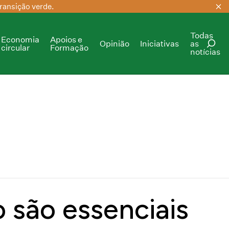
ransição verde.
Todas
Economia
Apoios e
Opinião
Iniciativas
as
circular
Formação
notícias
PESQUISAR
o são essenciais