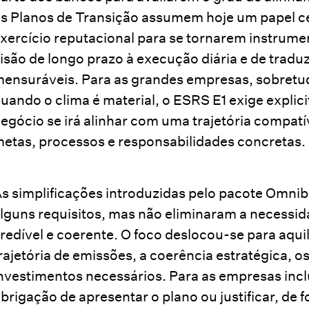
s Planos de Transição assumem hoje um papel ce
xercício reputacional para se tornarem instrumen
isão de longo prazo à execução diária e de trad
ensuráveis. Para as grandes empresas, sobretu
uando o clima é material, o ESRS E1 exige expli
egócio se irá alinhar com uma trajetória compatí
etas, processos e responsabilidades concretas.
s simplificações introduzidas pelo pacote Omnib
lguns requisitos, mas não eliminaram a necessi
redível e coerente. O foco deslocou-se para aqu
rajetória de emissões, a coerência estratégica, o
nvestimentos necessários. Para as empresas inc
brigação de apresentar o plano ou justificar, de 