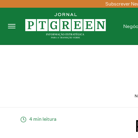
Subscrever New
Negóc
N
4 min leitura