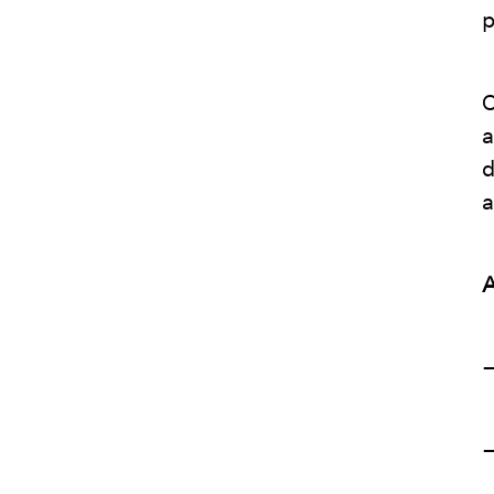
p
O
a
d
a
A
–
–