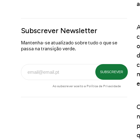
a
A
Subscrever Newsletter
c
Mantenha-se atualizado sobre tudo o que se
o
passa na transição verde.
d
c
m
e
Ao subscrever aceito a
Política de Privacidade
O
n
p
q