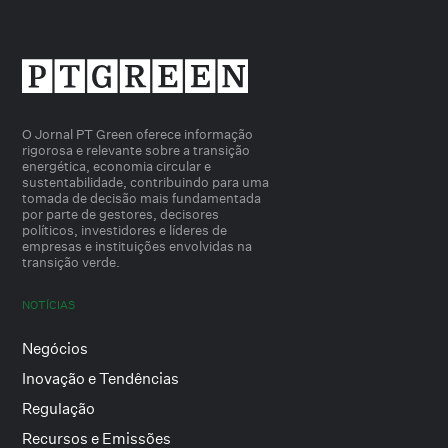
O Jornal PT Green oferece informação
rigorosa e relevante sobre a transição
energética, economia circular e
sustentabilidade, contribuindo para uma
tomada de decisão mais fundamentada
por parte de gestores, decisores
políticos, investidores e líderes de
empresas e instituições envolvidas na
transição verde.
NOTÍCIAS
Negócios
Inovação e Tendências
Regulação
Recursos e Emissões