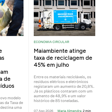
ECONOMIA CIRCULAR
e
Maiambiente atinge
as
taxa de reciclagem de
45% em julho
cam
Entre os materiais recicláveis, os
a de
resíduos elétricos e eletrónicos
íduos
registaram um aumento de 20,8%.
Já os plásticos contaram com um
aumento de 48,9% e um valor
novo modelo
histórico de 85 toneladas.
tas da Taxa de
 destina uma
07 Ago 2026
Maria Almendra
2 min