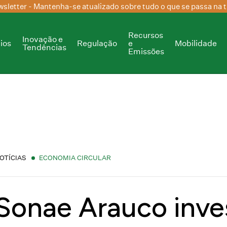
sletter
- Mantenha-se atualizado sobre tudo o que se passa na t
Recursos
Inovação e
ios
Regulação
e
Mobilidade
Tendências
Emissões
OTÍCIAS
ECONOMIA CIRCULAR
Sonae Arauco inve