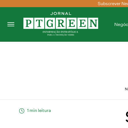
Subscrever New
Negóc
N
1 min leitura