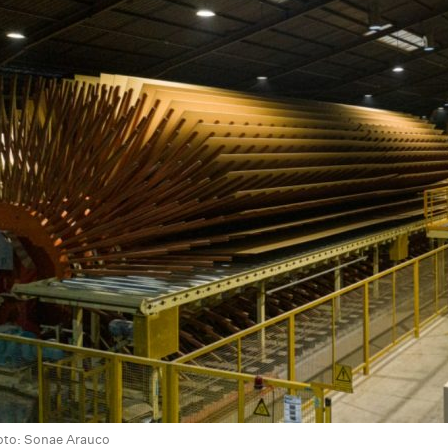
on
are
oto: Sonae Arauco