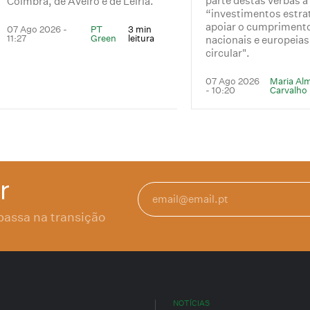
parte destas verbas a
Coimbra, de Aveiro e de Leiria.
“investimentos estra
apoiar o cumpriment
07 Ago 2026 -
PT
3 min
11:27
Green
leitura
nacionais e europeia
circular".
07 Ago 2026
Maria Al
- 10:20
Carvalho
r
passa na transição
NOTÍCIAS