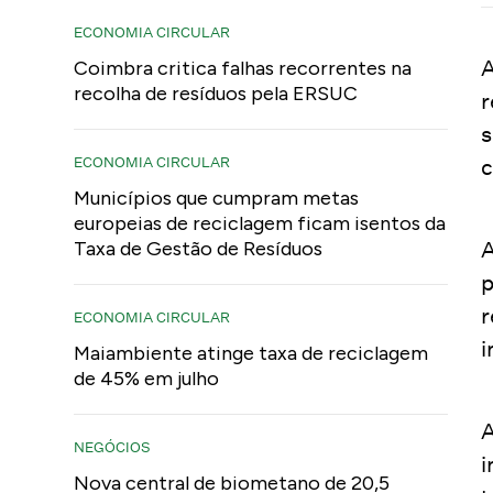
ECONOMIA CIRCULAR
A
Coimbra critica falhas recorrentes na
recolha de resíduos pela ERSUC
r
s
ECONOMIA CIRCULAR
c
Municípios que cumpram metas
europeias de reciclagem ficam isentos da
A
Taxa de Gestão de Resíduos
p
r
ECONOMIA CIRCULAR
i
Maiambiente atinge taxa de reciclagem
de 45% em julho
A
NEGÓCIOS
i
Nova central de biometano de 20,5