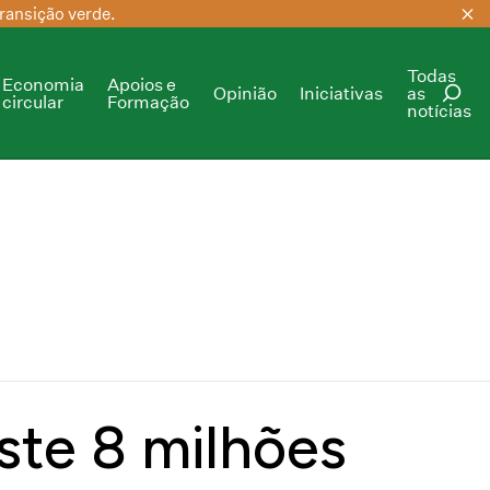
ransição verde.
Todas
Economia
Apoios e
Opinião
Iniciativas
as
circular
Formação
notícias
PESQUISAR
ste 8 milhões