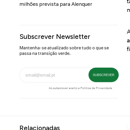
t
milhões prevista para Alenquer
n
A
Subscrever Newsletter
a
Mantenha-se atualizado sobre tudo o que se
f
passa na transição verde.
Ao subscrever aceito a
Política de Privacidade
Relacionadas