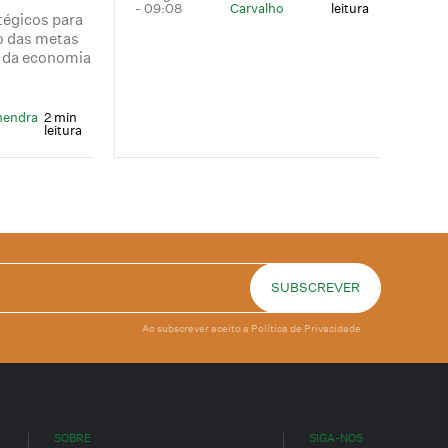
- 09:08
Carvalho
leitura
tégicos para
o das metas
s da economia
mendra
2 min
leitura
Ao subscrever aceito a
Política de Privacidade
SOBRE
SIGA-NOS