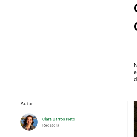
N
e
d
Autor
Clara Barros Neto
Redatora