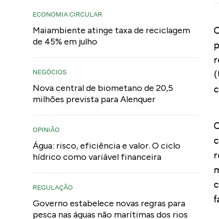
ECONOMIA CIRCULAR
O
Maiambiente atinge taxa de reciclagem
de 45% em julho
p
r
NEGÓCIOS
(
Nova central de biometano de 20,5
c
milhões prevista para Alenquer
O
OPINIÃO
c
Água: risco, eficiência e valor. O ciclo
r
hídrico como variável financeira
m
c
REGULAÇÃO
f
Governo estabelece novas regras para
pesca nas águas não marítimas dos rios