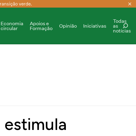
ransição verde.
Todas
Economia
Apoios e
Opinião
Iniciativas
as
circular
Formação
notícias
PESQUISAR
s estimula