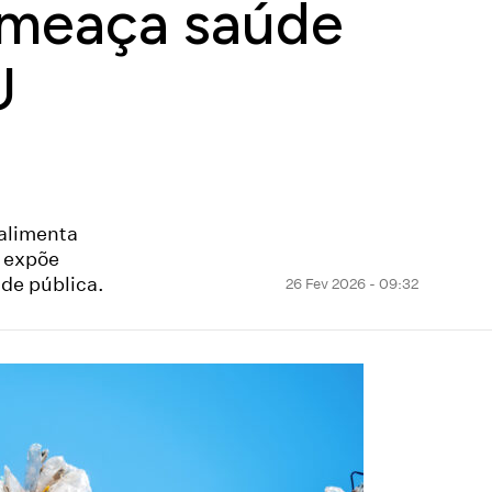
 ameaça saúde
U
 alimenta
e expõe
úde pública.
26 Fev 2026 - 09:32