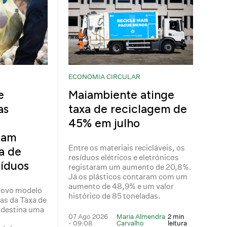
ECONOMIA CIRCULAR
e
Maiambiente atinge
as
taxa de reciclagem de
45% em julho
cam
Entre os materiais recicláveis, os
a de
resíduos elétricos e eletrónicos
íduos
registaram um aumento de 20,8%.
Já os plásticos contaram com um
aumento de 48,9% e um valor
novo modelo
histórico de 85 toneladas.
tas da Taxa de
 destina uma
07 Ago 2026
Maria Almendra
2 min
- 09:08
Carvalho
leitura