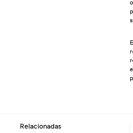
o
p
s
E
r
r
e
p
Relacionadas