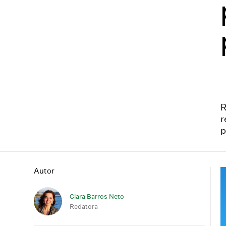
R
r
p
Autor
Clara Barros Neto
Redatora