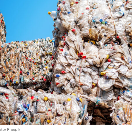
on
are
oto: Freepik