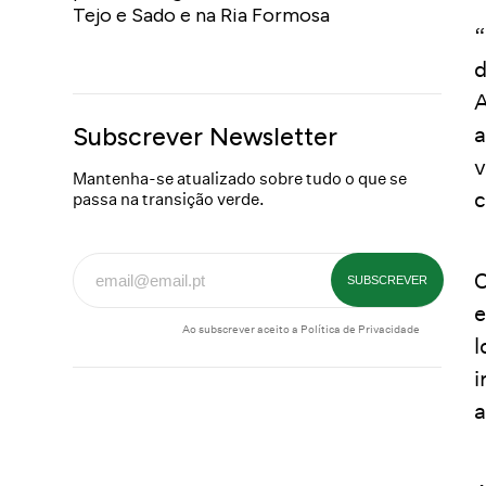
Tejo e Sado e na Ria Formosa
“
d
A
a
Subscrever Newsletter
v
Mantenha-se atualizado sobre tudo o que se
c
passa na transição verde.
O
e
Ao subscrever aceito a
Política de Privacidade
l
i
a