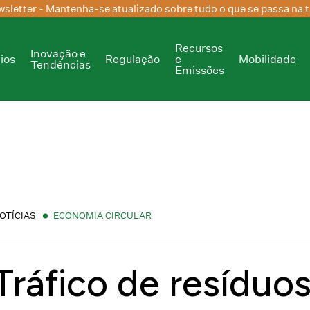
sletter
- Mantenha-se atualizado sobre tudo o que se passa na t
Recursos
Inovação e
ios
Regulação
e
Mobilidade
Tendências
Emissões
OTÍCIAS
ECONOMIA CIRCULAR
Tráfico de resíduo