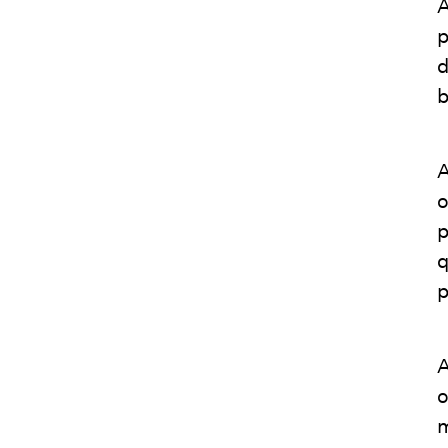
A
p
d
b
A
o
p
q
p
A
o
m