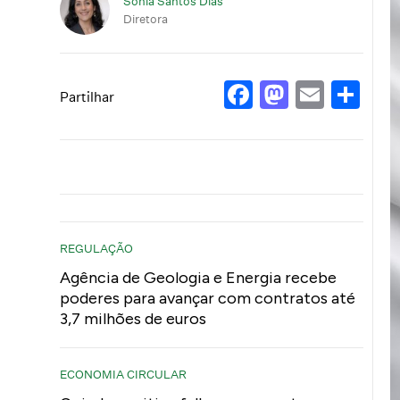
Sónia Santos Dias
Diretora
Facebook
Mastod
Email
Sh
Partilhar
REGULAÇÃO
Agência de Geologia e Energia recebe
poderes para avançar com contratos até
3,7 milhões de euros
ECONOMIA CIRCULAR