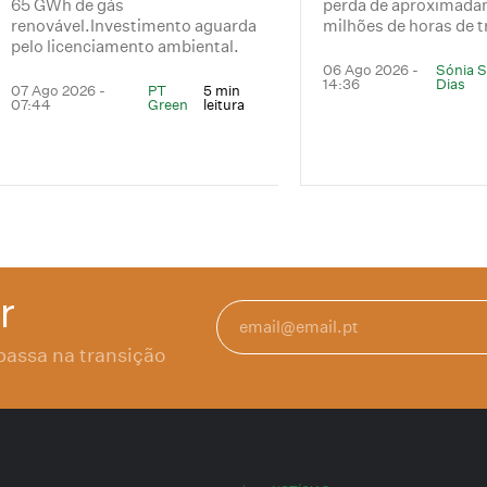
65 GWh de gás
perda de aproximada
renovável.Investimento aguarda
milhões de horas de t
pelo licenciamento ambiental.
06 Ago 2026 -
Sónia 
14:36
Dias
07 Ago 2026 -
PT
5 min
07:44
Green
leitura
r
passa na transição