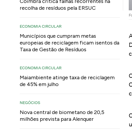
Coimbra critica falhas recorrentes na
recolha de resíduos pela ERSUC
F
ECONOMIA CIRCULAR
A
Municípios que cumpram metas
europeias de reciclagem ficam isentos da
D
Taxa de Gestão de Resíduos
c
ECONOMIA CIRCULAR
O
Maiambiente atinge taxa de reciclagem
C
de 45% em julho
c
NEGÓCIOS
Nova central de biometano de 20,5
O
milhões prevista para Alenquer
u