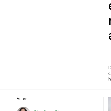
D
c
h
Autor