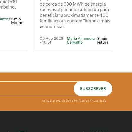
mente 16
de cerca de 330 MWh de energia
rabalho.
renovável por ano, suficiente para
beneficiar aproximadamente 400
Santos
3 min
famílias com energia "limpa e mais
leitura
económica".
05 Ago 2026
Maria Almendra
3 min
- 16:51
Carvalho
leitura
Ao subscrever aceito a
Política de Privacidade