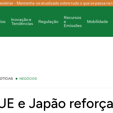
sletter
- Mantenha-se atualizado sobre tudo o que se passa na t
Recursos
Inovação e
ios
Regulação
e
Mobilidade
Tendências
Emissões
OTÍCIAS
NEGÓCIOS
UE e Japão reforç