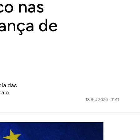
co nas
rança de
cia das
ra o
18 Set 2025 - 11:11