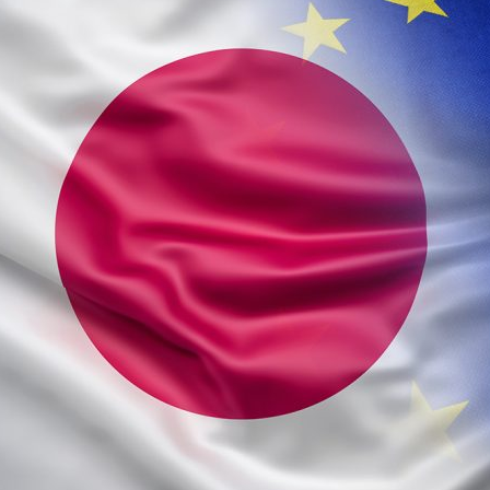
on
are