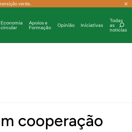
ransição verde.
Todas
Economia
Apoios e
Opinião
Iniciativas
as
circular
Formação
notícias
PESQUISAR
am cooperação