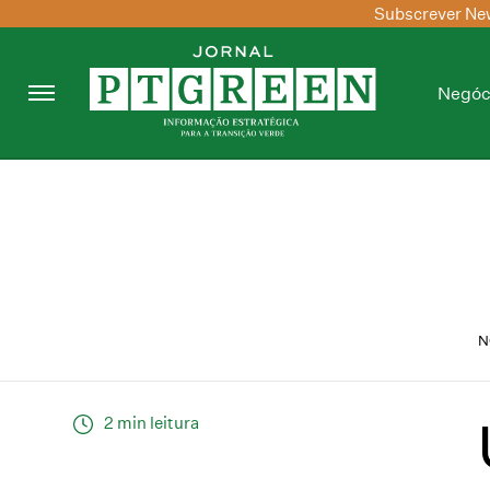
Subscrever New
Negóc
N
2 min leitura