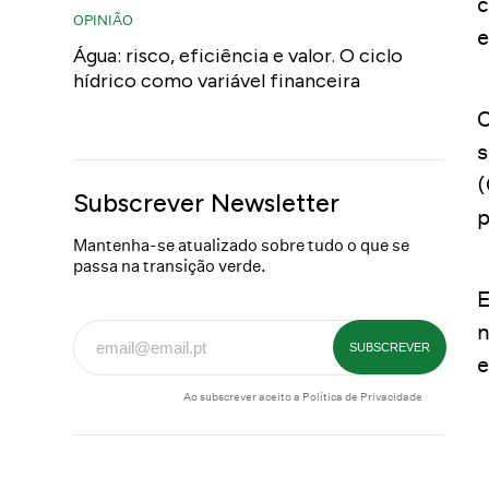
c
OPINIÃO
e
Água: risco, eficiência e valor. O ciclo
hídrico como variável financeira
O
s
(
Subscrever Newsletter
p
Mantenha-se atualizado sobre tudo o que se
passa na transição verde.
E
n
e
Ao subscrever aceito a
Política de Privacidade