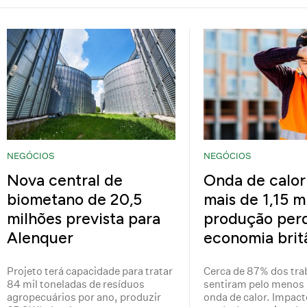
NEGÓCIOS
NEGÓCIOS
Nova central de
Onda de calor
biometano de 20,5
mais de 1,15 m
milhões prevista para
produção perd
Alenquer
economia brit
Projeto terá capacidade para tratar
Cerca de 87% dos tra
84 mil toneladas de resíduos
sentiram pelo menos 
agropecuários por ano, produzir
onda de calor. Impact