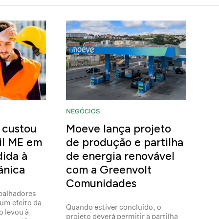
NEGÓCIOS
 custou
Moeve lança projeto
il ME em
de produção e partilha
ida à
de energia renovável
ânica
com a Greenvolt
Comunidades
balhadores
um efeito da
Quando estiver concluído, o
o levou à
projeto deverá permitir a partilha