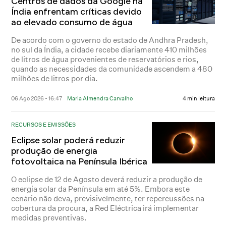
Centros de dados da Google na
Índia enfrentam críticas devido
ao elevado consumo de água
De acordo com o governo do estado de Andhra Pradesh,
no sul da Índia, a cidade recebe diariamente 410 milhões
de litros de água provenientes de reservatórios e rios,
quando as necessidades da comunidade ascendem a 480
milhões de litros por dia.
06 Ago 2026 - 16:47
Maria Almendra Carvalho
4 min leitura
RECURSOS E EMISSÕES
Eclipse solar poderá reduzir
produção de energia
fotovoltaica na Península Ibérica
O eclipse de 12 de Agosto deverá reduzir a produção de
energia solar da Península em até 5%. Embora este
cenário não deva, previsivelmente, ter repercussões na
cobertura da procura, a Red Eléctrica irá implementar
medidas preventivas.