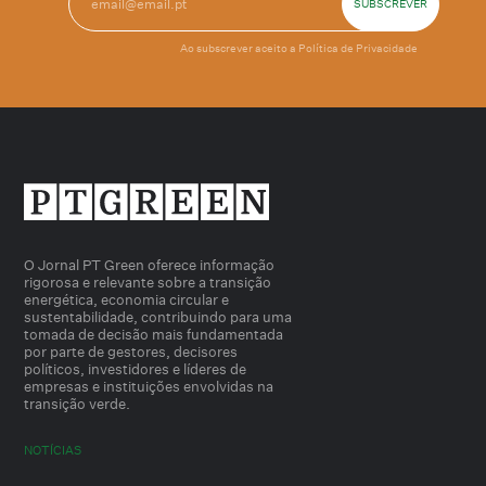
Ao subscrever aceito a
Política de Privacidade
O Jornal PT Green oferece informação
rigorosa e relevante sobre a transição
energética, economia circular e
sustentabilidade, contribuindo para uma
tomada de decisão mais fundamentada
por parte de gestores, decisores
políticos, investidores e líderes de
empresas e instituições envolvidas na
transição verde.
NOTÍCIAS