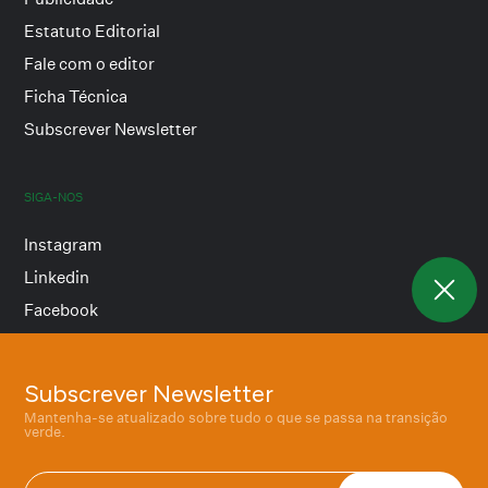
Estatuto Editorial
Fale com o editor
Ficha Técnica
Subscrever Newsletter
SIGA-NOS
Instagram
Linkedin
Facebook
Subscrever Newsletter
Termos e condições
Mantenha-se atualizado sobre tudo o que se passa na transição
Política de privacidade
verde.