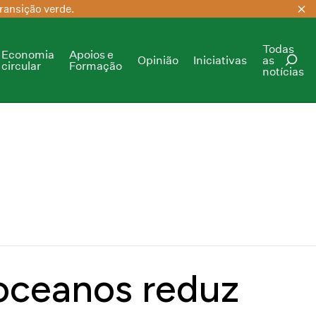
ransição verde.
Todas
Economia
Apoios e
Opinião
Iniciativas
as
circular
Formação
notícias
PESQUISAR
oceanos reduz