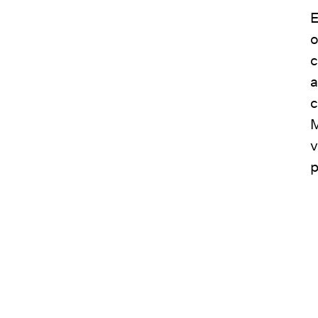
E
o
c
a
c
M
v
p