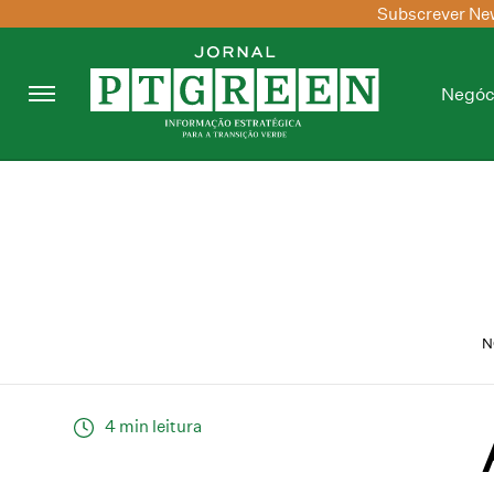
Subscrever New
Negóc
N
4 min leitura