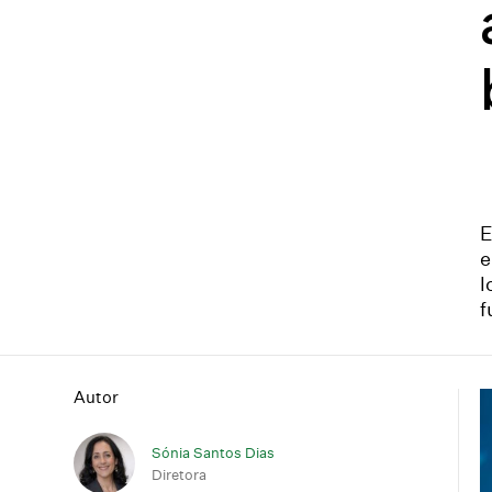
E
e
l
f
Autor
Sónia Santos Dias
Diretora