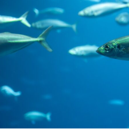
on
are