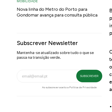
MOBILIDADE
Nova linha do Metro do Porto para
B
Gondomar avança para consulta pública
p
i
p
Subscrever Newsletter
O
Mantenha-se atualizado sobre tudo o que se
passa na transição verde.
t
o
c
e
Ao subscrever aceito a
Política de Privacidade
a