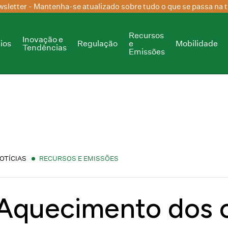
sletter
- Mantenha-se atualizado sobre tudo o que se passa na t
Recursos
Inovação e
ios
Regulação
e
Mobilidade
Tendências
Emissões
OTÍCIAS
RECURSOS E EMISSÕES
Aquecimento dos 