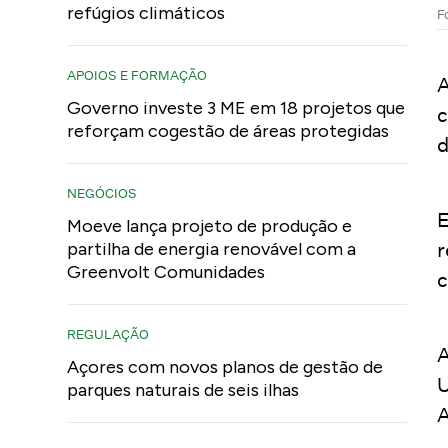
refúgios climáticos
F
APOIOS E FORMAÇÃO
A
Governo investe 3 ME em 18 projetos que
c
reforçam cogestão de áreas protegidas
d
NEGÓCIOS
E
Moeve lança projeto de produção e
r
partilha de energia renovável com a
Greenvolt Comunidades
c
REGULAÇÃO
Açores com novos planos de gestão de
U
parques naturais de seis ilhas
A