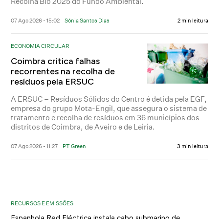
Recolha Bio 2025 do Fundo Ambiental.
07 Ago 2026 - 15:02
Sónia Santos Dias
2 min leitura
ECONOMIA CIRCULAR
Coimbra critica falhas
recorrentes na recolha de
resíduos pela ERSUC
A ERSUC – Resíduos Sólidos do Centro é detida pela EGF,
empresa do grupo Mota-Engil, que assegura o sistema de
tratamento e recolha de resíduos em 36 municípios dos
distritos de Coimbra, de Aveiro e de Leiria.
07 Ago 2026 - 11:27
PT Green
3 min leitura
RECURSOS E EMISSÕES
Espanhola Red Eléctrica instala cabo submarino de