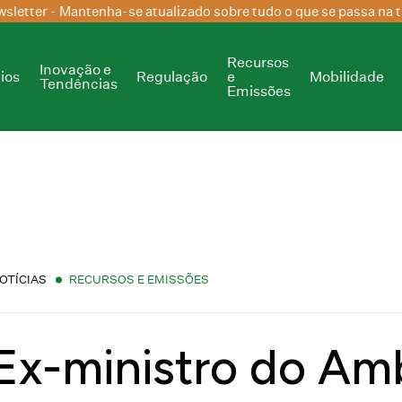
sletter
- Mantenha-se atualizado sobre tudo o que se passa na t
Recursos
Inovação e
ios
Regulação
e
Mobilidade
Tendências
Emissões
OTÍCIAS
RECURSOS E EMISSÕES
Ex-ministro do Am