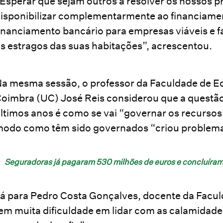
Esperar que sejam outros a resolver os nossos p
isponibilizar complementarmente ao financiamen
inanciamento bancário para empresas viáveis e f
s estragos das suas habitações”, acrescentou.
a mesma sessão, o professor da Faculdade de E
oimbra (UC) José Reis considerou que a questão
ltimos anos é como se vai “governar os recursos”
odo como têm sido governados “criou problema
Seguradoras já pagaram 530 milhões de euros e concluíram
á para Pedro Costa Gonçalves, docente da Faculd
em muita dificuldade em lidar com as calamidade