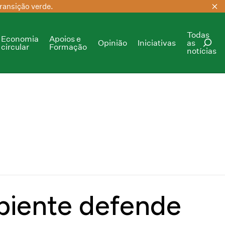
ransição verde.
Todas
Economia
Apoios e
Opinião
Iniciativas
as
circular
Formação
notícias
PESQUISAR
biente defende