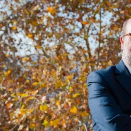
on
are