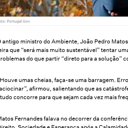
oto: Portugal.Gov
 antigo ministro do Ambiente, João Pedro Matos
eira que “será mais muito sustentável” tentar um
roblemas do que partir “direto para a solução” c
Houve umas cheias, faça-se uma barragem. Err
aciocinar”, afirmou, salientando que as catástro
tudo concorre para que sejam cada vez mais fre
atos Fernandes falava no decorrer da conferênci
ireito, Sociedade e Esperança após a Calamidad