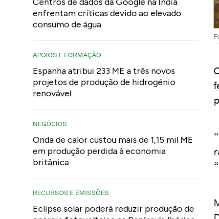
Centros de dados da Google na Índia
enfrentam críticas devido ao elevado
consumo de água
F
APOIOS E FORMAÇÃO
O
Espanha atribui 233 ME a três novos
projetos de produção de hidrogénio
f
renovável
p
NEGÓCIOS
“
Onda de calor custou mais de 1,15 mil ME
r
em produção perdida à economia
britânica
“
RECURSOS E EMISSÕES
M
Eclipse solar poderá reduzir produção de
D