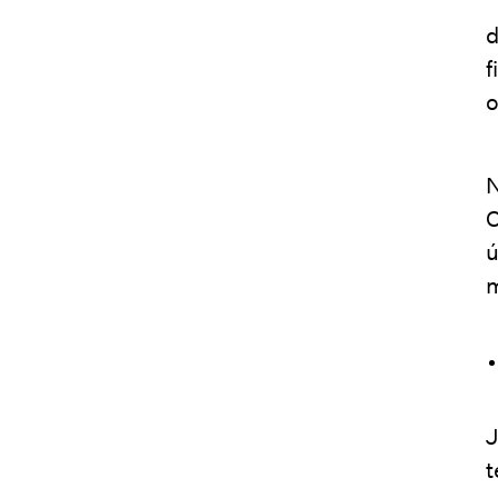
“
d
f
o
N
C
ú
m
J
t