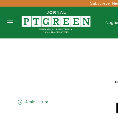
Subscrever New
Negóc
N
4 min leitura