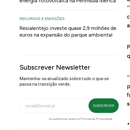
energia fotovoltaica na Península Ibérica
“
c
RECURSOS E EMISSÕES
a
Resialentejo investe quase 2,9 milhões de
euros na expansão do parque ambiental
P
q
Subscrever Newsletter
“
Mantenha-se atualizado sobre tudo o que se
passa na transição verde.
p
f
s
Ao subscrever aceito a
Política de Privacidade