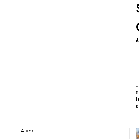
J
a
t
a
Autor