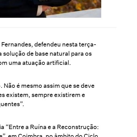
 Fernandes, defendeu nesta terça-
a solução de base natural para os
om uma atuação artificial.
o. Não é mesmo assim que se deve
fes existem, sempre existirem e
quentes”.
a “Entre a Ruína e a Reconstrução:
e”, em Coimbra, no âmbito do Ciclo