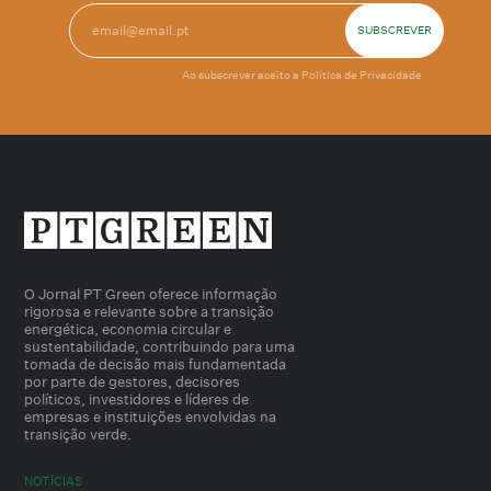
Ao subscrever aceito a
Política de Privacidade
O Jornal PT Green oferece informação
rigorosa e relevante sobre a transição
energética, economia circular e
sustentabilidade, contribuindo para uma
tomada de decisão mais fundamentada
por parte de gestores, decisores
políticos, investidores e líderes de
empresas e instituições envolvidas na
transição verde.
NOTÍCIAS