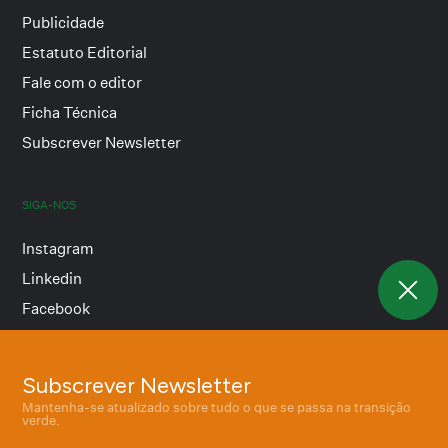
Publicidade
Estatuto Editorial
Fale com o editor
Ficha Técnica
Subscrever Newsletter
SIGA-NOS
Instagram
Linkedin
Facebook
Subscrever Newsletter
Termos e condições
Mantenha-se atualizado sobre tudo o que se passa na transição
Política de privacidade
verde.