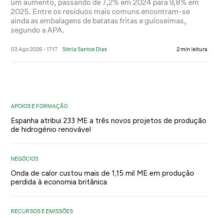
um aumento, passando de 7,2% em 2024 para 9,8% em
2025. Entre os resíduos mais comuns encontram-se
ainda as embalagens de batatas fritas e guloseimas,
segundo a APA.
03 Ago 2026 - 17:17
Sónia Santos Dias
2 min leitura
APOIOS E FORMAÇÃO
Espanha atribui 233 ME a três novos projetos de produção
de hidrogénio renovável
NEGÓCIOS
Onda de calor custou mais de 1,15 mil ME em produção
perdida à economia britânica
RECURSOS E EMISSÕES