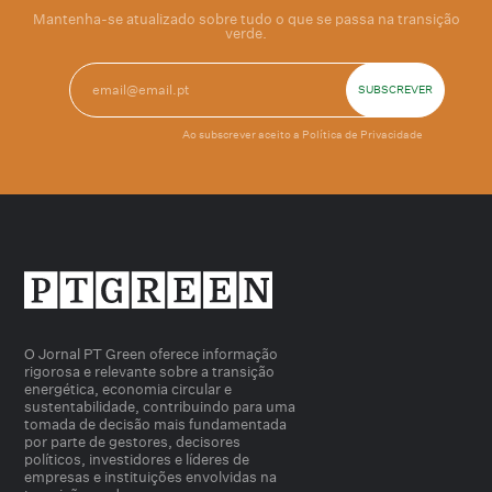
Mantenha-se atualizado sobre tudo o que se passa na transição
verde.
Ao subscrever aceito a
Política de Privacidade
O Jornal PT Green oferece informação
rigorosa e relevante sobre a transição
energética, economia circular e
sustentabilidade, contribuindo para uma
tomada de decisão mais fundamentada
por parte de gestores, decisores
políticos, investidores e líderes de
empresas e instituições envolvidas na