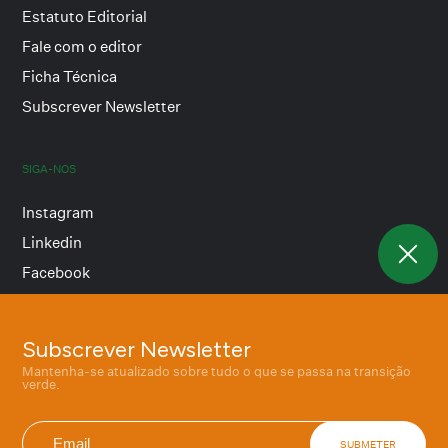
Estatuto Editorial
Fale com o editor
Ficha Técnica
Subscrever Newsletter
SIGA-NOS
Instagram
Linkedin
Facebook
Subscrever Newsletter
Termos e condições
Mantenha-se atualizado sobre tudo o que se passa na transição
Política de privacidade
verde.
SUBMETER