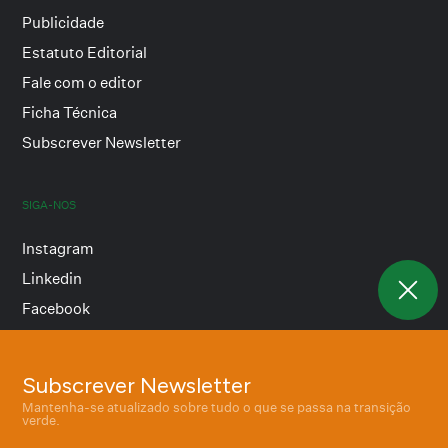
Publicidade
Estatuto Editorial
Fale com o editor
Ficha Técnica
Subscrever Newsletter
SIGA-NOS
Instagram
Linkedin
Facebook
Subscrever Newsletter
Termos e condições
Mantenha-se atualizado sobre tudo o que se passa na transição
Política de privacidade
verde.