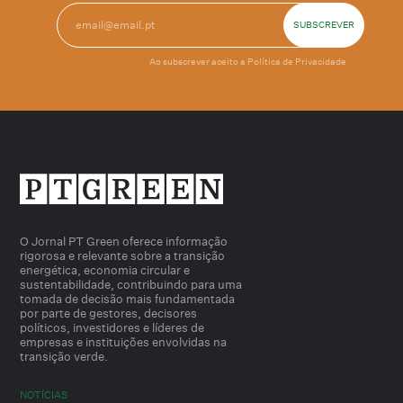
Ao subscrever aceito a
Política de Privacidade
O Jornal PT Green oferece informação
rigorosa e relevante sobre a transição
energética, economia circular e
sustentabilidade, contribuindo para uma
tomada de decisão mais fundamentada
por parte de gestores, decisores
políticos, investidores e líderes de
empresas e instituições envolvidas na
transição verde.
NOTÍCIAS