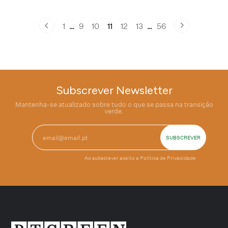
1
…
9
10
11
12
13
…
56
Subscrever Newsletter
Mantenha-se atualizado sobre tudo o que se passa na transição
verde.
Ao subscrever aceito a
Política de Privacidade