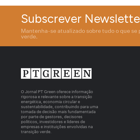
Subscrever Newslette
Mantenha-se atualizado sobre tudo o que se 
verde.
O Jornal PT Green oferece informação
rigorosa e relevante sobre a transição
energética, economia circular e
sustentabilidade, contribuindo para uma
tomada de decisão mais fundamentada
por parte de gestores, decisores
políticos, investidores e líderes de
empresas e instituições envolvidas na
transição verde.