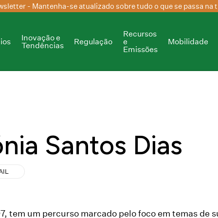
sletter
- Mantenha-se atualizado sobre tudo o que se passa na t
Recursos
Inovação e
ios
Regulação
e
Mobilidade
Tendências
Emissões
nia Santos Dias
AIL
97, tem um percurso marcado pelo foco em temas de s