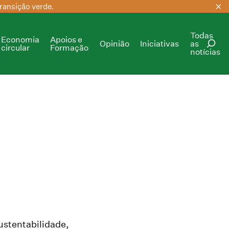
ransição verde.
Todas
Economia
Apoios e
Opinião
Iniciativas
as
circular
Formação
notícias
PESQUISAR
ustentabilidade,