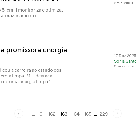
2 min leitura
ção 5-em-1 monitoriza e otimiza,
 e armazenamento.
 a promissora energia
17 Dez 2025
Sónia Sant
3 min leitura
icou a carreira ao estudo dos
ergia limpa. MIT destaca
ho de uma energia limpa”.
1
…
161
162
163
164
165
…
229