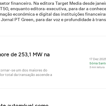
setor financeiro. Na editora Target Media desde janei
PT50, enquanto editora-executiva, para dar a conhec
mação económica e digital das instituições financeir
 Jornal PT Green, para dar voz e profundidade à tran
hore de 253,1 MW na
17 Dez 2025
Sónia Sant
3 min leitura
tornar-se um dos maiores do
alor total da transação ascende a
ote automóvel como