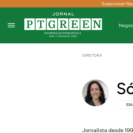
Subscrever New
Negóc
DIRETORA
Só
EM
Jornalista desde 19