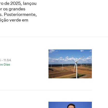
ro de 2025, lançou
er os grandes
as. Posteriormente,
sição verde em
 - 11:54
os Dias