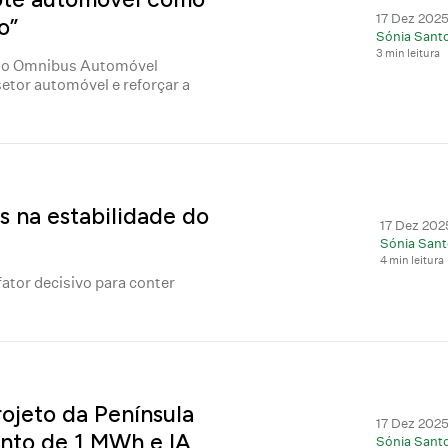
17 Dez 2025
o”
Sónia Sant
3 min leitura
 do Omnibus Automóvel
etor automóvel e reforçar a
 na estabilidade do
17 Dez 2025
Sónia Sant
4 min leitura
ator decisivo para conter
ojeto da Península
17 Dez 2025
nto de 1 MWh e IA
Sónia Sant