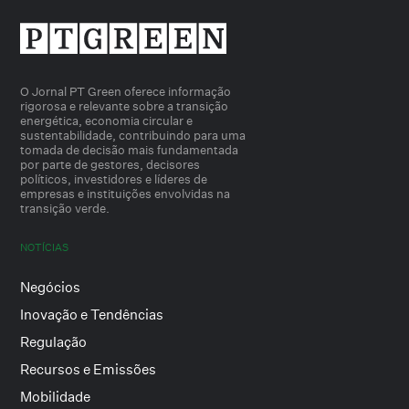
O Jornal PT Green oferece informação
rigorosa e relevante sobre a transição
energética, economia circular e
sustentabilidade, contribuindo para uma
tomada de decisão mais fundamentada
por parte de gestores, decisores
políticos, investidores e líderes de
empresas e instituições envolvidas na
transição verde.
NOTÍCIAS
Negócios
Inovação e Tendências
Regulação
Recursos e Emissões
Mobilidade