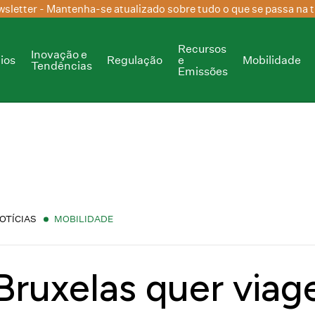
sletter
- Mantenha-se atualizado sobre tudo o que se passa na t
Recursos
Inovação e
ios
Regulação
e
Mobilidade
Tendências
Emissões
OTÍCIAS
MOBILIDADE
Bruxelas quer via