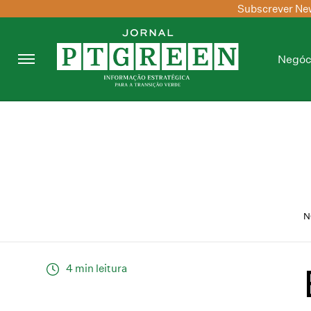
Subscrever New
Negóc
N
4 min leitura