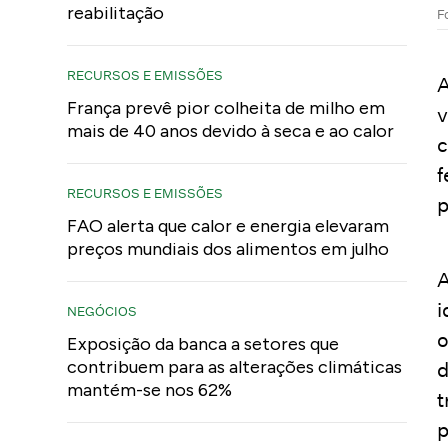
reabilitação
F
RECURSOS E EMISSÕES
A
França prevê pior colheita de milho em
v
mais de 40 anos devido à seca e ao calor
c
f
RECURSOS E EMISSÕES
p
FAO alerta que calor e energia elevaram
preços mundiais dos alimentos em julho
A
i
NEGÓCIOS
o
Exposição da banca a setores que
contribuem para as alterações climáticas
d
mantém-se nos 62%
t
p