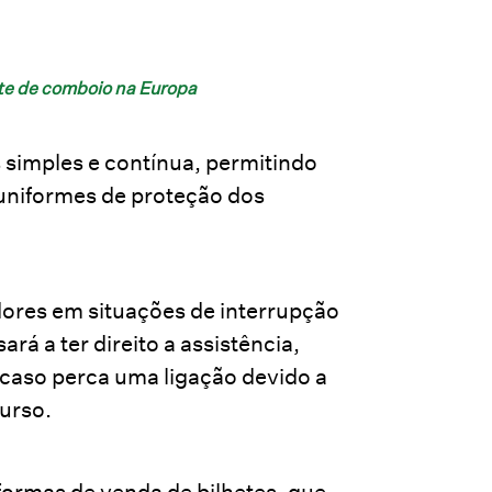
nte de comboio na Europa
 simples e contínua, permitindo
uniformes de proteção dos
adores em situações de interrupção
á a ter direito a assistência,
aso perca uma ligação devido a
urso.
formas de venda de bilhetes, que