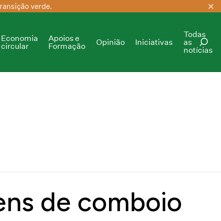
ransição verde.
Todas
Economia
Apoios e
Opinião
Iniciativas
as
circular
Formação
notícias
PESQUISAR
gens de comboio