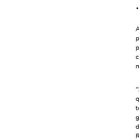
A
p
p
c
m
“
q
t
g
d