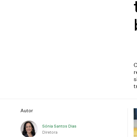
C
r
s
t
Autor
Sónia Santos Dias
Diretora