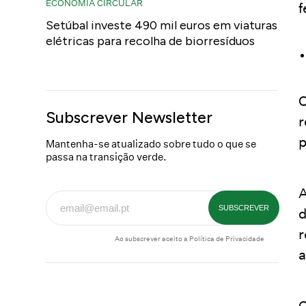
ECONOMIA CIRCULAR
f
Setúbal investe 490 mil euros em viaturas
elétricas para recolha de biorresíduos
O
Subscrever Newsletter
r
p
Mantenha-se atualizado sobre tudo o que se
passa na transição verde.
A
d
r
Ao subscrever aceito a
Política de Privacidade
a
O