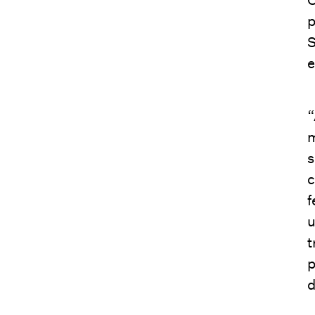
p
S
e
“
m
s
c
f
u
t
p
d