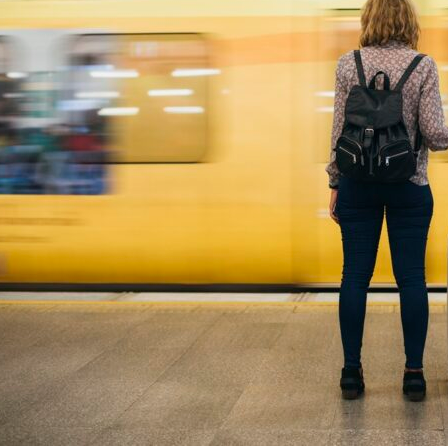
on
are