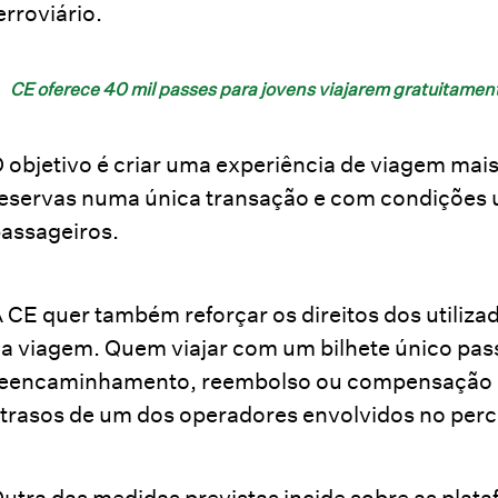
erroviário.
CE oferece 40 mil passes para jovens viajarem gratuitame
 objetivo é criar uma experiência de viagem mais
eservas numa única transação e com condições 
assageiros.
 CE quer também reforçar os direitos dos utiliz
a viagem. Quem viajar com um bilhete único passar
eencaminhamento, reembolso ou compensação c
trasos de um dos operadores envolvidos no perc
utra das medidas previstas incide sobre as plata