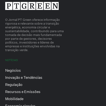
O Jornal PT Green oferece informação
rigorosa e relevante sobre a transição
energética, economia circular e
sustentabilidade, contribuindo para uma
tomada de decisão mais fundamentada
por parte de gestores, decisores
políticos, investidores e líderes de
empresas e instituições envolvidas na
transição verde.
NOTÍCIAS
Negócios
Inovação e Tendências
Regulação
Recursos e Emissões
Mobilidade
Economia circular