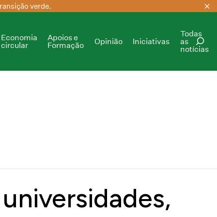
ransição verde.
Todas
Economia
Apoios e
Opinião
Iniciativas
as
circular
Formação
notícias
PESQUISAR
universidades,