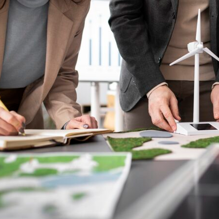
on
are