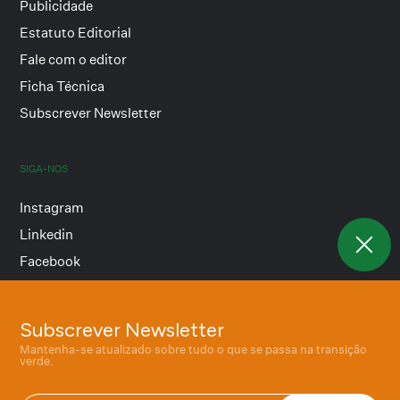
Publicidade
Estatuto Editorial
Fale com o editor
Ficha Técnica
Subscrever Newsletter
SIGA-NOS
Instagram
Linkedin
Facebook
Subscrever Newsletter
Termos e condições
Mantenha-se atualizado sobre tudo o que se passa na transição
Política de privacidade
verde.