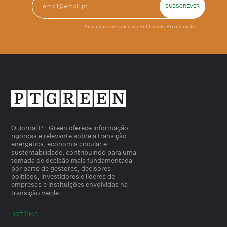
Ao subscrever aceito a
Política de Privacidade
O Jornal PT Green oferece informação
rigorosa e relevante sobre a transição
energética, economia circular e
sustentabilidade, contribuindo para uma
tomada de decisão mais fundamentada
por parte de gestores, decisores
políticos, investidores e líderes de
empresas e instituições envolvidas na
transição verde.
NOTÍCIAS