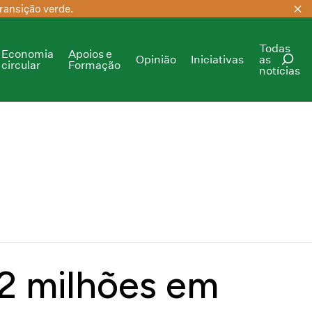
ransição verde.
Todas
Economia
Apoios e
Opinião
Iniciativas
as
circular
Formação
notícias
PESQUISAR
,2 milhões em