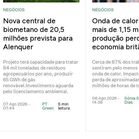
NEGÓCIOS
NEGÓCIOS
Nova central de
Onda de calor
biometano de 20,5
mais de 1,15 m
milhões prevista para
produção perd
Alenquer
economia brit
Projeto terá capacidade para tratar
Cerca de 87% dos tra
84 mil toneladas de resíduos
sentiram pelo menos 
agropecuários por ano, produzir
onda de calor. Impact
65 GWh de gás
perda de aproximada
renovável.Investimento aguarda
milhões de horas de t
pelo licenciamento ambiental.
06 Ago 2026 -
Sónia 
14:36
Dias
07 Ago 2026 -
PT
5 min
07:44
Green
leitura