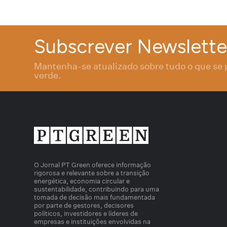
Subscrever Newslette
Mantenha-se atualizado sobre tudo o que se 
verde.
O Jornal PT Green oferece informação
rigorosa e relevante sobre a transição
energética, economia circular e
sustentabilidade, contribuindo para uma
tomada de decisão mais fundamentada
por parte de gestores, decisores
políticos, investidores e líderes de
empresas e instituições envolvidas na