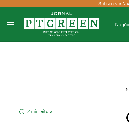
Subscrever New
Negóc
N
2 min leitura