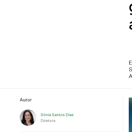
E
S
A
Autor
Sónia Santos Dias
Diretora