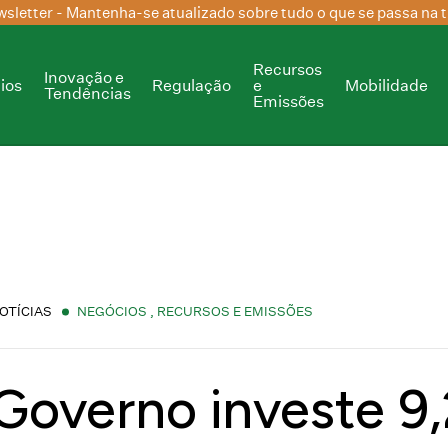
sletter
- Mantenha-se atualizado sobre tudo o que se passa na t
Recursos
Inovação e
ios
Regulação
e
Mobilidade
Tendências
Emissões
OTÍCIAS
NEGÓCIOS
,
RECURSOS E EMISSÕES
Governo investe 9