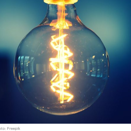
on
are
oto: Freepik