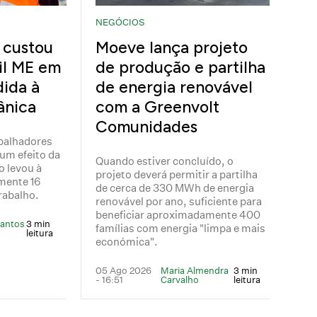
NEGÓCIOS
 custou
Moeve lança projeto
il ME em
de produção e partilha
ida à
de energia renovável
ânica
com a Greenvolt
Comunidades
balhadores
um efeito da
Quando estiver concluído, o
o levou à
projeto deverá permitir a partilha
mente 16
de cerca de 330 MWh de energia
rabalho.
renovável por ano, suficiente para
beneficiar aproximadamente 400
Santos
3 min
famílias com energia "limpa e mais
leitura
económica".
05 Ago 2026
Maria Almendra
3 min
- 16:51
Carvalho
leitura