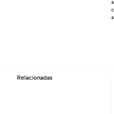
s
c
s
Relacionadas