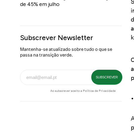
S
de 45% em julho
i
d
a
Subscrever Newsletter
k
Mantenha-se atualizado sobre tudo o que se
passa na transição verde.
O
a
p
Ao subscrever aceito a
Política de Privacidade
A
p