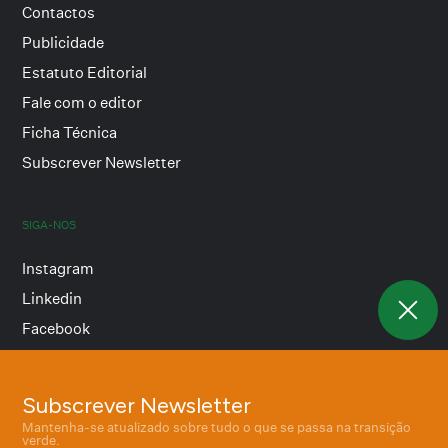
Contactos
Publicidade
Estatuto Editorial
Fale com o editor
Ficha Técnica
Subscrever Newsletter
SIGA-NOS
Instagram
Linkedin
Facebook
Subscrever Newsletter
Termos e condições
Mantenha-se atualizado sobre tudo o que se passa na transição
Política de privacidade
verde.