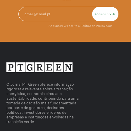
Ao subscrever aceito a
Política de Privacidade
O Jornal PT Green oferece informação
rigorosa e relevante sobre a transição
energética, economia circular e
sustentabilidade, contribuindo para uma
tomada de decisão mais fundamentada
por parte de gestores, decisores
políticos, investidores e líderes de
empresas e instituições envolvidas na
transição verde.