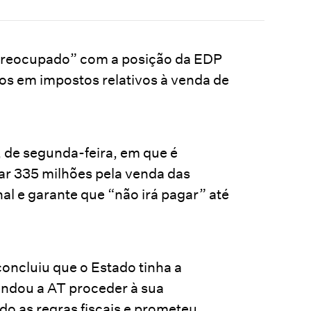
preocupado” com a posição da EDP
os em impostos relativos à venda de
, de segunda-feira, em que é
rar 335 milhões pela venda das
al e garante que “não irá pagar” até
concluiu que o Estado tinha a
andou a AT proceder à sua
o as regras fiscais e prometeu