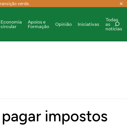
ransição verde.
Todas
Economia
Apoios e
Opinião
Iniciativas
as
circular
Formação
notícias
PESQUISAR
 pagar impostos