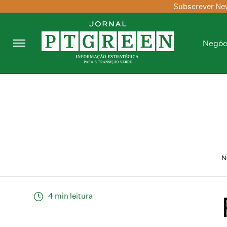
Subscrever New
Negóc
N
4 min leitura