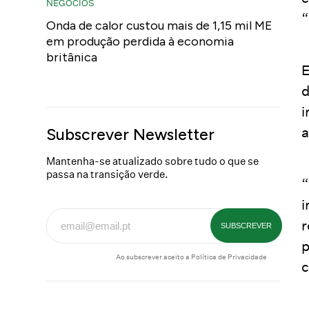
NEGÓCIOS
“
Onda de calor custou mais de 1,15 mil ME
em produção perdida à economia
britânica
E
d
i
a
Subscrever Newsletter
Mantenha-se atualizado sobre tudo o que se
passa na transição verde.
“
i
r
p
Ao subscrever aceito a
Política de Privacidade
c