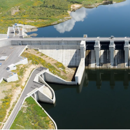
on
are