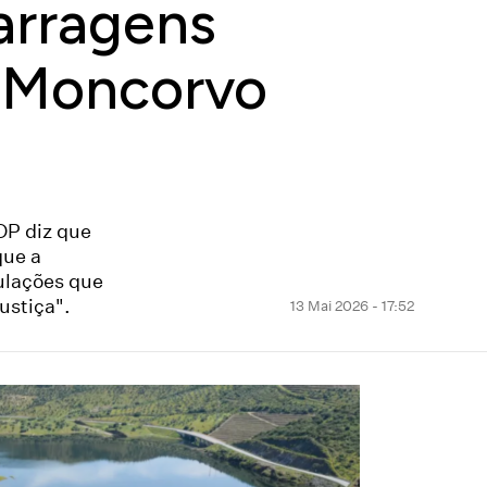
arragens
e Moncorvo
DP diz que
que a
ulações que
ustiça".
13 Mai 2026 - 17:52