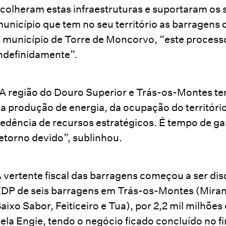
colheram estas infraestruturas e suportaram os 
unicípio que tem no seu território as barragens d
 município de Torre de Moncorvo, “este processo
ndefinidamente”.
A região do Douro Superior e Trás-os-Montes tem
a produção de energia, da ocupação do território
edência de recursos estratégicos. É tempo de ga
etorno devido”, sublinhou.
 vertente fiscal das barragens começou a ser di
DP de seis barragens em Trás-os-Montes (Miran
aixo Sabor, Feiticeiro e Tua), por 2,2 mil milhõe
ela Engie, tendo o negócio ficado concluído no f