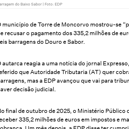
arragem do Baixo Sabor | Foto: EDP
 município de Torre de Moncorvo mostrou-se “
e recusar o pagamento dos 335,2 milhões de eur
eis barragens do Douro e Sabor.
 autarca reagia a uma notícia do jornal Expresso
eferido que Autoridade Tributaria (AT) quer cob
arragens, mas a EDP avançou que vai para tribun
aver decisão judicial.
o final de outubro de 2025, o Ministério Público 
eceber 335,2 milhões de euros em impostos e m
obrança. Um mês depois, a EDP disse ter cumprid