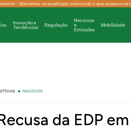
sletter
- Mantenha-se atualizado sobre tudo o que se passa na t
Recursos
Inovação e
ios
Regulação
e
Mobilidade
Tendências
Emissões
OTÍCIAS
NEGÓCIOS
Recusa da EDP em