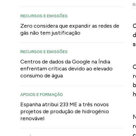
B
RECURSOS E EMISSÕES
O
Zero considera que expandir as redes de
gás não tem justificação
d
s
RECURSOS E EMISSÕES
Centros de dados da Google na Índia
O
enfrentam críticas devido ao elevado
r
consumo de água
b
h
APOIOS E FORMAÇÃO
Espanha atribui 233 ME a três novos
projetos de produção de hidrogénio
N
renovável
r
c