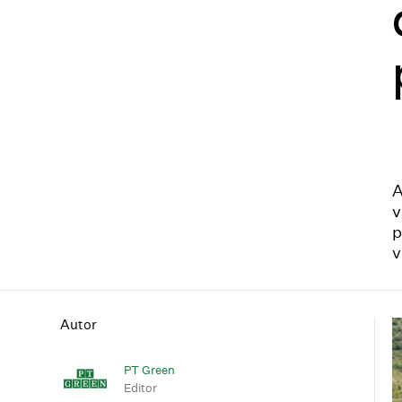
A
v
p
v
Autor
PT Green
Editor