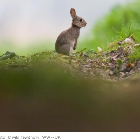
on
are
oto: © wildlifewitholly _WWF-UK