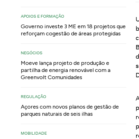
APOIOS E FORMAÇÃO
Governo investe 3 ME em 18 projetos que
b
reforçam cogestão de áreas protegidas
c
B
NEGÓCIOS
d
Moeve lança projeto de produção e
s
partilha de energia renovável com a
D
Greenvolt Comunidades
REGULAÇÃO
A
Açores com novos planos de gestão de
p
parques naturais de seis ilhas
r
p
MOBILIDADE
r