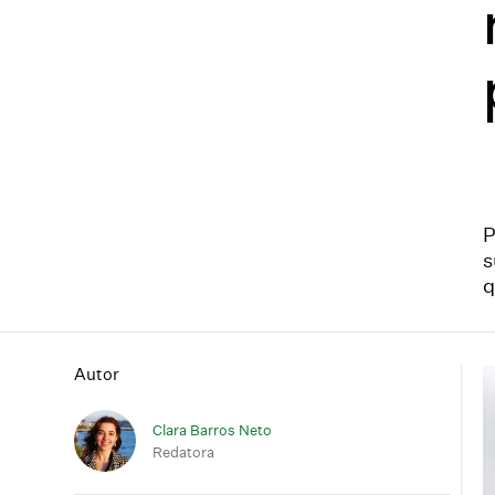
P
s
q
Autor
Clara Barros Neto
Redatora