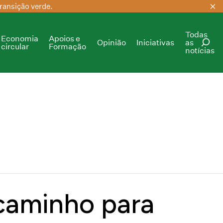
ransição verde.
Todas
Economia
Apoios e
Opinião
Iniciativas
as
circular
Formação
notícias
PESQUISAR
caminho para