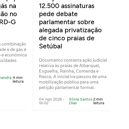
gás na
12.500 assinaturas
ção no
pede debate
IRD-G
parlamentar sobre
alegada privatização
de cinco praias de
 a combinação
Setúbal
ade e de gás é
e e económica
Documento contesta ação judicial
ssidades
relativa às praias de Albarquel,
Esguelha, Rainha, Comenda e
Rasca. A iniciativa passou de uma
mendra
4 min
leitura
mobilização pública para uma
petição parlamentar formal.
04 Ago 2026 -
Sónia Santos
2 min
18:02
Dias
leitura