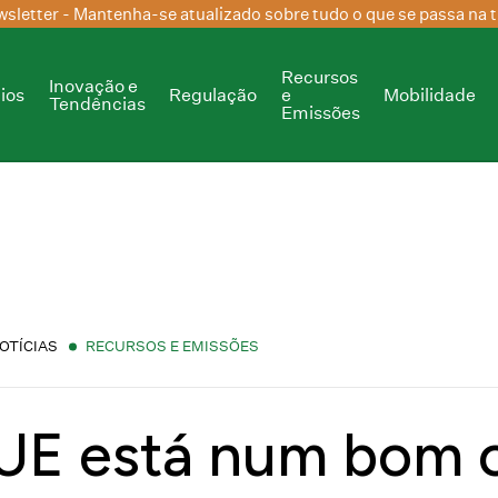
sletter
- Mantenha-se atualizado sobre tudo o que se passa na t
Recursos
Inovação e
ios
Regulação
e
Mobilidade
Tendências
Emissões
OTÍCIAS
RECURSOS E EMISSÕES
UE está num bom 