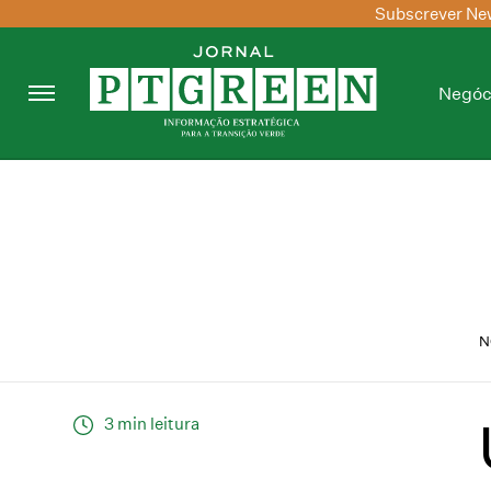
Subscrever New
Negóc
N
3 min leitura