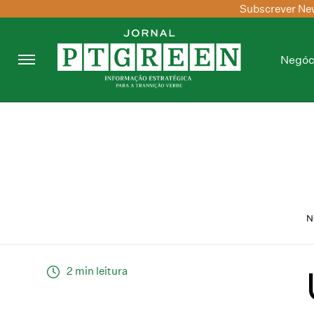
Subscrever New
Negóc
N
2 min leitura