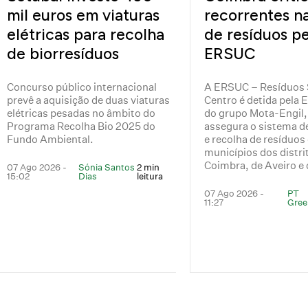
mil euros em viaturas
recorrentes n
elétricas para recolha
de resíduos pe
de biorresíduos
ERSUC
Concurso público internacional
A ERSUC – Resíduos 
prevê a aquisição de duas viaturas
Centro é detida pela
elétricas pesadas no âmbito do
do grupo Mota-Engil,
Programa Recolha Bio 2025 do
assegura o sistema d
Fundo Ambiental.
e recolha de resíduos
municípios dos distri
Coimbra, de Aveiro e d
07 Ago 2026 -
Sónia Santos
2 min
15:02
Dias
leitura
07 Ago 2026 -
PT
11:27
Gree