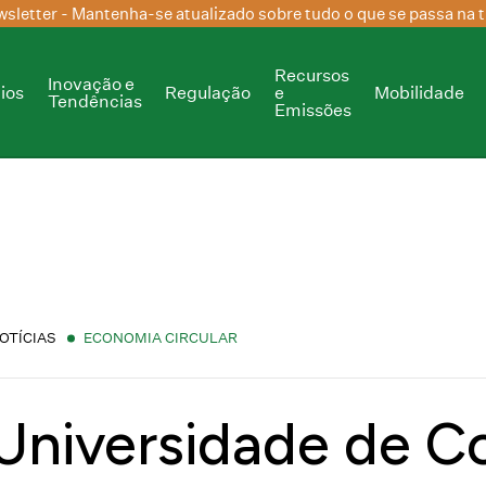
sletter
- Mantenha-se atualizado sobre tudo o que se passa na t
Recursos
Inovação e
ios
Regulação
e
Mobilidade
Tendências
Emissões
OTÍCIAS
ECONOMIA CIRCULAR
Universidade de C