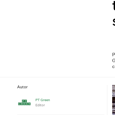
P
G
c
Autor
PT Green
Editor