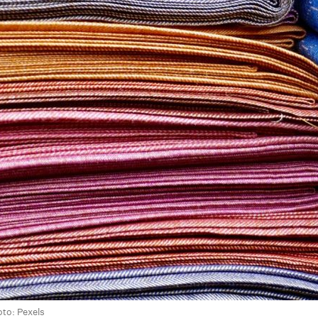
on
are
oto: Pexels