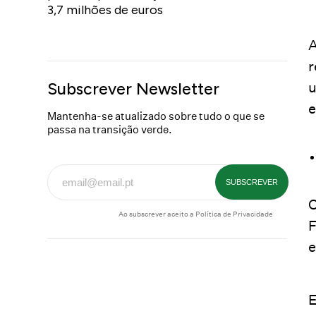
3,7 milhões de euros
A
r
u
Subscrever Newsletter
e
Mantenha-se atualizado sobre tudo o que se
passa na transição verde.
O
Ao subscrever aceito a
Política de Privacidade
F
e
E