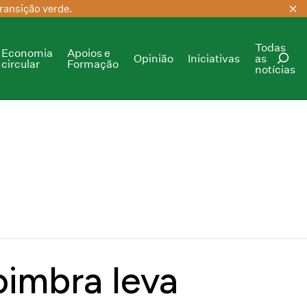
ransição verde.
Todas
Economia
Apoios e
Opinião
Iniciativas
as
circular
Formação
notícias
PESQUISAR
oimbra leva