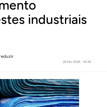
imento
stes industriais
reduzir
26 Fev 2026 - 18:36