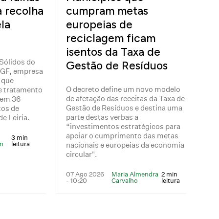
a recolha
cumpram metas
la
europeias de
reciclagem ficam
isentos da Taxa de
Sólidos do
Gestão de Resíduos
 EGF, empresa
 que
O decreto define um novo modelo
e tratamento
de afetação das receitas da Taxa de
 em 36
Gestão de Resíduos e destina uma
tos de
parte destas verbas a
e Leiria.
“investimentos estratégicos para
apoiar o cumprimento das metas
3 min
n
leitura
nacionais e europeias da economia
circular".
07 Ago 2026
Maria Almendra
2 min
- 10:20
Carvalho
leitura