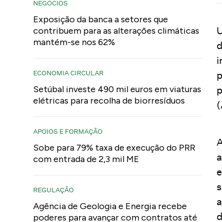
NEGÓCIOS
Exposição da banca a setores que
U
contribuem para as alterações climáticas
mantém-se nos 62%
d
i
ECONOMIA CIRCULAR
p
Setúbal investe 490 mil euros em viaturas
p
elétricas para recolha de biorresíduos
(
APOIOS E FORMAÇÃO
A
Sobe para 79% taxa de execução do PRR
a
com entrada de 2,3 mil ME
e
s
REGULAÇÃO
a
Agência de Geologia e Energia recebe
d
poderes para avançar com contratos até