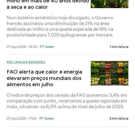
milho em mais de 40 anos devido
à seca e ao calor
Num boletim estatístico hoje divulgado, o Governo
francês assinalou uma diminuição de 21% na área
dedicada ao milho e uma queda esperada de 19% na
produtividade para 7.030 quilogramas por hectare.
07 Ago 2026 - 18:32
PT Green
1 min leitura
RECURSOS E EMISSÕES
FAO alerta que calor e energia
elevaram preços mundiais dos
alimentos em julho
O índice de preços dos cereais da FAO aumentou 3,4% em
comparação com junho, revertendo a queda registada em
maio, situando-se 6,9% acima do nível de julho de 2025.
07 Ago 2026 - 17:56
PT Green
2 min leitura