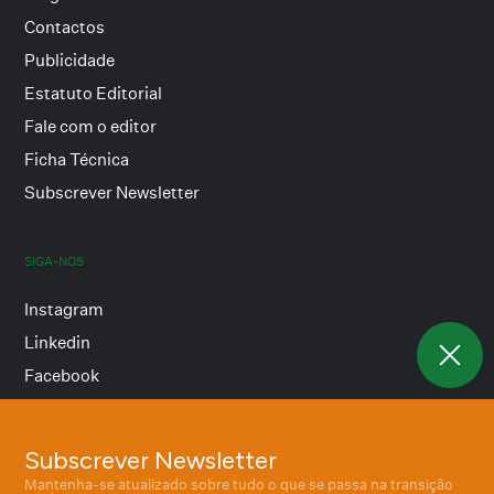
Contactos
Publicidade
Estatuto Editorial
Fale com o editor
Ficha Técnica
Subscrever Newsletter
SIGA-NOS
Instagram
Linkedin
Facebook
Subscrever Newsletter
Termos e condições
Mantenha-se atualizado sobre tudo o que se passa na transição
Política de privacidade