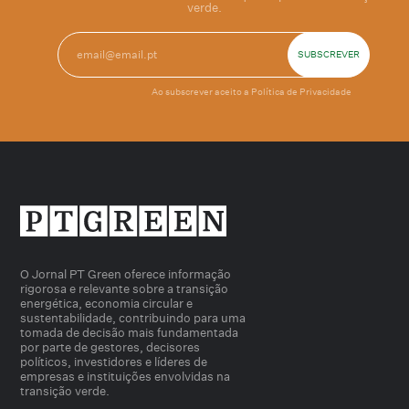
verde.
Ao subscrever aceito a
Política de Privacidade
O Jornal PT Green oferece informação
rigorosa e relevante sobre a transição
energética, economia circular e
sustentabilidade, contribuindo para uma
tomada de decisão mais fundamentada
por parte de gestores, decisores
políticos, investidores e líderes de
empresas e instituições envolvidas na
transição verde.