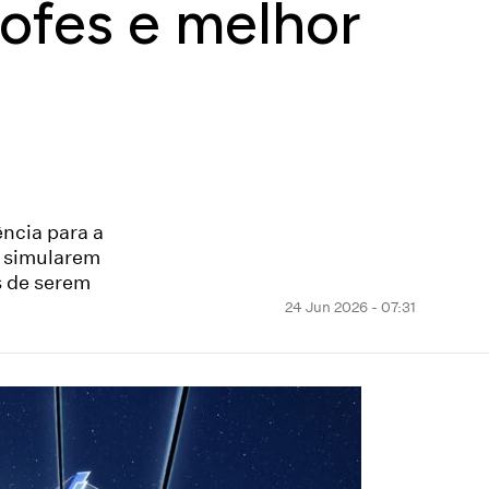
rofes e melhor
ência para a
A simularem
s de serem
24 Jun 2026 - 07:31