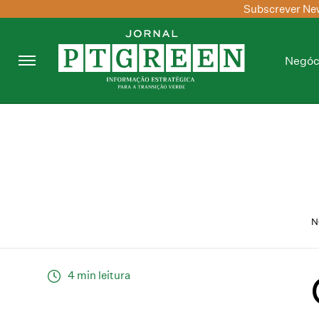
Subscrever New
Negóc
N
4 min leitura