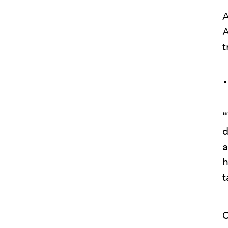
A
A
t
“
d
a
h
t
O