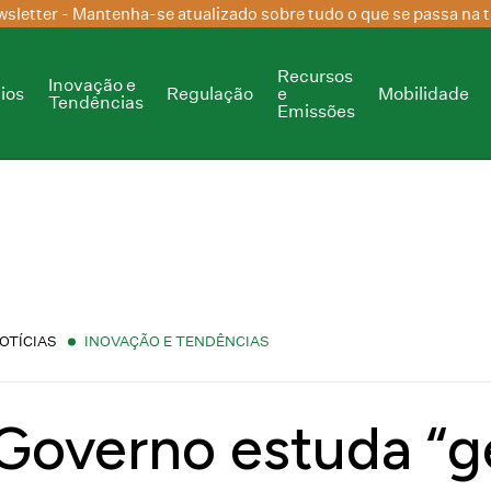
sletter
- Mantenha-se atualizado sobre tudo o que se passa na t
Recursos
Inovação e
ios
Regulação
e
Mobilidade
Tendências
Emissões
OTÍCIAS
INOVAÇÃO E TENDÊNCIAS
Governo estuda “g