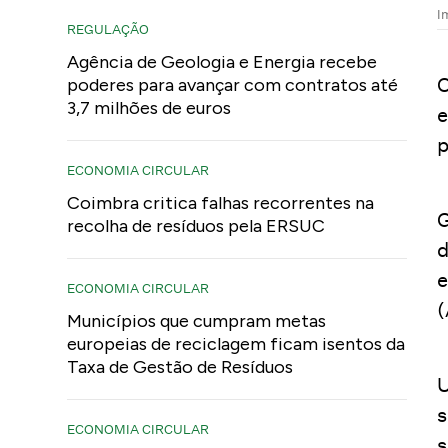
I
REGULAÇÃO
Agência de Geologia e Energia recebe
O
poderes para avançar com contratos até
3,7 milhões de euros
e
p
ECONOMIA CIRCULAR
Coimbra critica falhas recorrentes na
G
recolha de resíduos pela ERSUC
d
e
ECONOMIA CIRCULAR
(
Municípios que cumpram metas
europeias de reciclagem ficam isentos da
Taxa de Gestão de Resíduos
U
s
ECONOMIA CIRCULAR
s