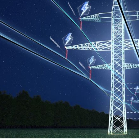
on
are