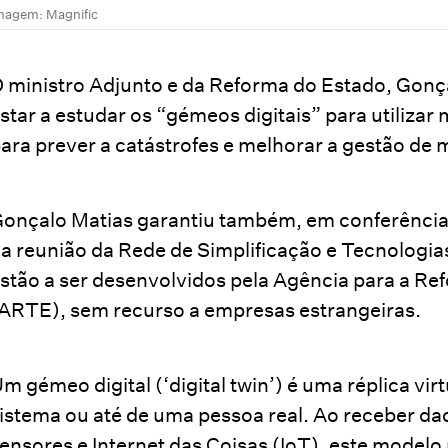
magem: Magnific
 ministro Adjunto e da Reforma do Estado, Gonça
star a estudar os “gémeos digitais” para utilizar m
ara prever a catástrofes e melhorar a gestão de 
onçalo Matias garantiu também, em conferênci
a reunião da Rede de Simplificação e Tecnologia
stão a ser desenvolvidos pela Agência para a R
ARTE), sem recurso a empresas estrangeiras.
m gémeo digital (‘digital twin’) é uma réplica vi
istema ou até de uma pessoa real. Ao receber da
ensores e Internet das Coisas (IoT), este model