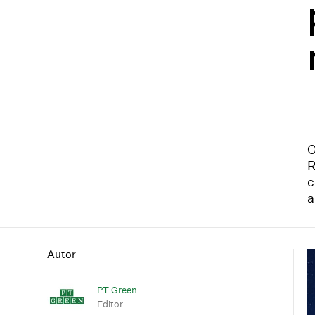
O
R
c
a
Autor
PT Green
Editor