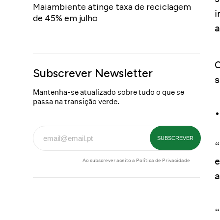
Maiambiente atinge taxa de reciclagem
i
de 45% em julho
a
O
Subscrever Newsletter
s
Mantenha-se atualizado sobre tudo o que se
passa na transição verde.
“
e
Ao subscrever aceito a
Política de Privacidade
a
“