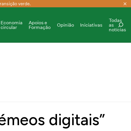
ransição verde.
Todas
Economia
Apoios e
Opinião
Iniciativas
as
circular
Formação
notícias
PESQUISAR
émeos digitais”