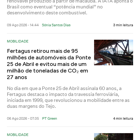
renovável produzido a partir de macaúba. A IATA aponta o
Brasil como eventual “potência mundial” no
desenvolvimento deste combustível.
09 Ago 2026 - 14:44
Sónia Santos Dias
3 min leitura
MOBILIDADE
Fertagus retirou mais de 95
milhões de automóveis da Ponte
25 de Abril e evitou mais de um
milhão de toneladas de CO₂ em
27 anos
No dia em que a Ponte 25 de Abril assinala 60 anos, a
Fertagus destaca o impacto da travessia ferroviária,
iniciada em 1999, que revolucionou a mobilidade entre as
duas margens do Tejo.
06 Ago 2026 - 07:35
PT Green
4 min leitura
MOBILIDADE