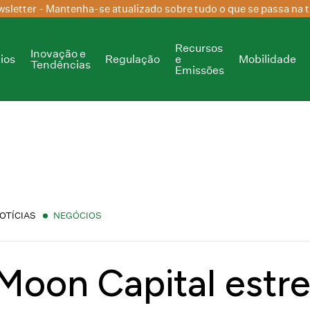
sletter
- Mantenha-se atualizado sobre tudo o que se passa na t
Recursos
Inovação e
ios
Regulação
e
Mobilidade
Tendências
Emissões
OTÍCIAS
NEGÓCIOS
Moon Capital estre