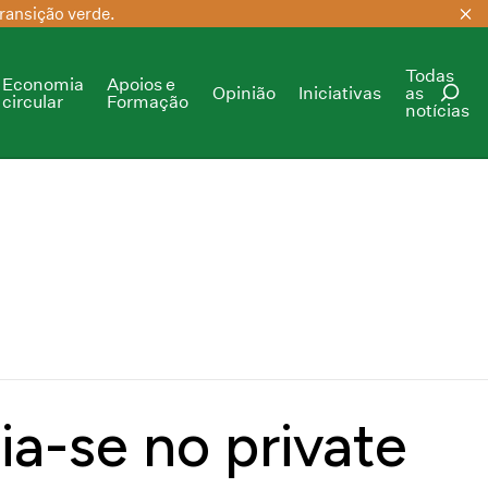
ransição verde.
Todas
Economia
Apoios e
Opinião
Iniciativas
as
circular
Formação
notícias
PESQUISAR
ia-se no private