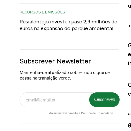
u
RECURSOS E EMISSÕES
Resialentejo investe quase 2,9 milhões de
euros na expansão do parque ambiental
G
e
Subscrever Newsletter
i
Mantenha-se atualizado sobre tudo o que se
passa na transição verde.
O
e
Ao subscrever aceito a
Política de Privacidade
“
g