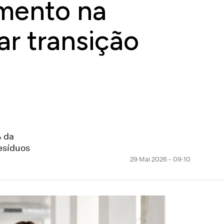
imento na
ar transição
% da
esíduos
29 Mai 2026 - 09:10