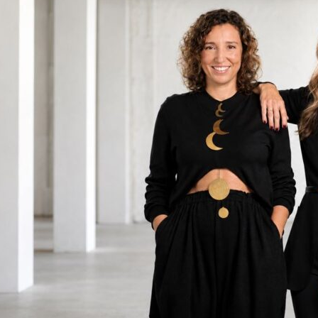
on
are