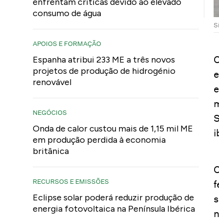
enfrentam críticas devido ao elevado
consumo de água
S
APOIOS E FORMAÇÃO
O
Espanha atribui 233 ME a três novos
projetos de produção de hidrogénio
e
renovável
e
m
NEGÓCIOS
S
Onda de calor custou mais de 1,15 mil ME
i
em produção perdida à economia
britânica
O
RECURSOS E EMISSÕES
f
Eclipse solar poderá reduzir produção de
s
energia fotovoltaica na Península Ibérica
n