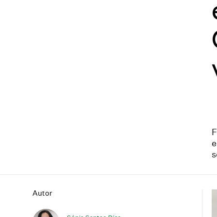
F
e
s
Autor