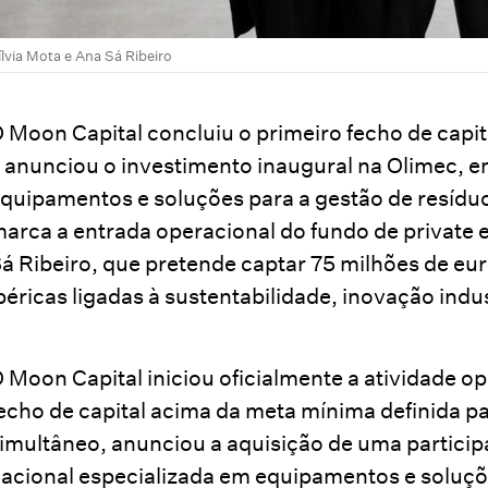
ílvia Mota e Ana Sá Ribeiro
 Moon Capital concluiu o primeiro fecho de capi
 anunciou o investimento inaugural na Olimec, 
quipamentos e soluções para a gestão de resídu
arca a entrada operacional do fundo de private e
á Ribeiro, que pretende captar 75 milhões de eu
béricas ligadas à sustentabilidade, inovação indus
 Moon Capital iniciou oficialmente a atividade o
echo de capital acima da meta mínima definida p
imultâneo, anunciou a aquisição de uma partici
acional especializada em equipamentos e soluçõe