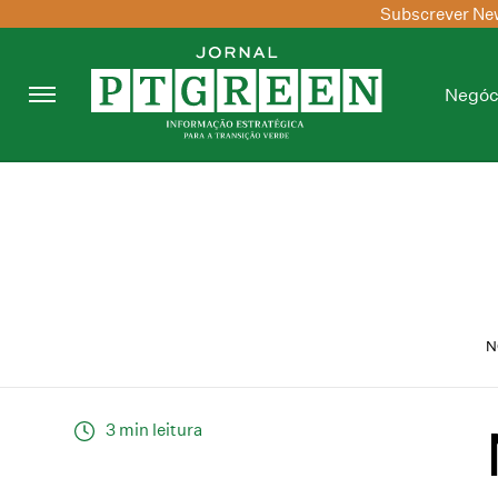
Subscrever New
Negóc
N
3 min leitura