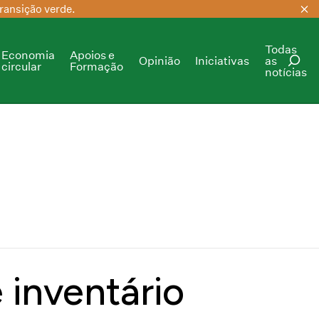
ransição verde.
Todas
Economia
Apoios e
Opinião
Iniciativas
as
circular
Formação
notícias
PESQUISAR
 inventário