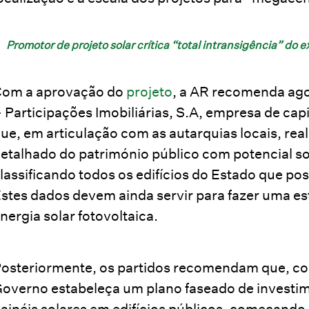
Promotor de projeto solar crítica “total intransigência” do 
om a aprovação do
projeto
, a AR recomenda ago
 Participações Imobiliárias, S.A, empresa de cap
ue, em articulação com as autarquias locais, rea
etalhado do património público com potencial sol
lassificando todos os edifícios do Estado que po
stes dados devem ainda servir para fazer uma es
nergia solar fotovoltaica.
osteriormente, os partidos recomendam que, com
overno estabeleça um plano faseado de investime
ainéis solares em edifícios públicos, começand