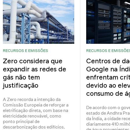
RECURSOS E EMISSÕES
RECURSOS E EMISSÕE
Zero considera que
Centros de da
expandir as redes de
Google na Índ
gás não tem
enfrentam crít
justificação
devido ao ele
consumo de á
A Zero recorda a intenção da
Comissão Europeia de reforçar a
De acordo com o gov
eletrificação direta, com base na
estado de Andhra Pra
eletricidade renovável, como
da Índia, a cidade rec
ponto principal de
diariamente 410 milhõ
descarbonização dos edifícios.
de água provenientes