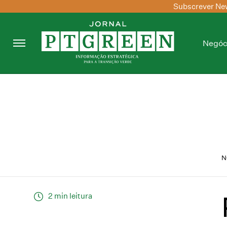
Subscrever New
Negóc
N
2 min leitura