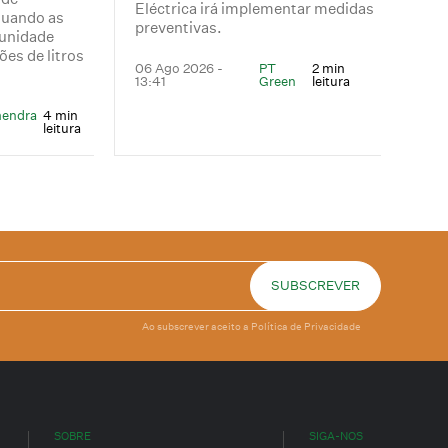
Eléctrica irá implementar medidas
 quando as
preventivas.
unidade
es de litros
06 Ago 2026 -
PT
2 min
13:41
Green
leitura
mendra
4 min
leitura
Ao subscrever aceito a
Política de Privacidade
SOBRE
SIGA-NOS