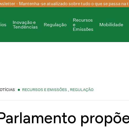
sletter
- Mantenha-se atualizado sobre tudo o que se passa na t
Recursos
Inovação e
ios
Regulação
e
Mobilidade
Tendências
Emissões
OTÍCIAS
RECURSOS E EMISSÕES
,
REGULAÇÃO
Parlamento propõe