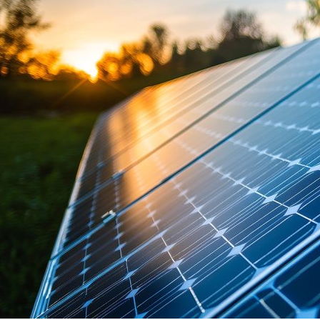
on
are