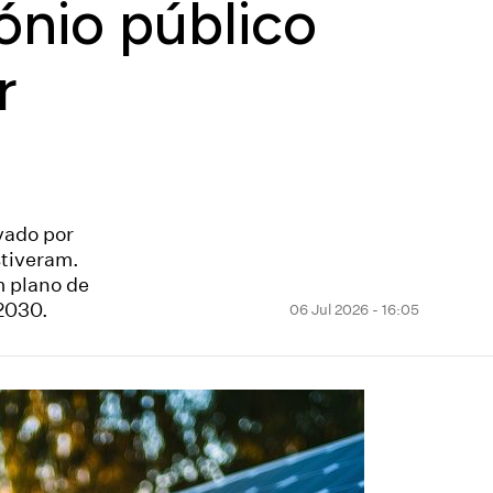
ónio público
r
vado por
stiveram.
 plano de
 2030.
06 Jul 2026 - 16:05