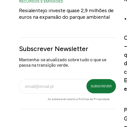
RECURSOS E EMISSÕES
Resialentejo investe quase 2,9 milhões de
euros na expansão do parque ambiental
C
–
Subscrever Newsletter
q
Mantenha-se atualizado sobre tudo o que se
d
passa na transição verde.
c
E
e
Ao subscrever aceito a
Política de Privacidade
P
G
p