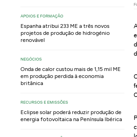
F
APOIOS E FORMAÇÃO
A
Espanha atribui 233 ME a três novos
projetos de produção de hidrogénio
e
renovável
d
NEGÓCIOS
Onda de calor custou mais de 1,15 mil ME
O
em produção perdida à economia
britânica
f
C
RECURSOS E EMISSÕES
Eclipse solar poderá reduzir produção de
P
energia fotovoltaica na Península Ibérica
c
l