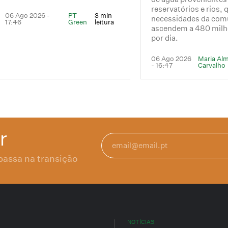
reservatórios e rios,
06 Ago 2026 -
PT
3 min
necessidades da com
17:46
Green
leitura
ascendem a 480 milhõ
por dia.
06 Ago 2026
Maria Al
- 16:47
Carvalho
r
passa na transição
NOTÍCIAS