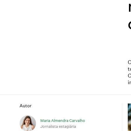
O
t
O
i
Autor
Maria Almendra Carvalho
Jornalista estagiária