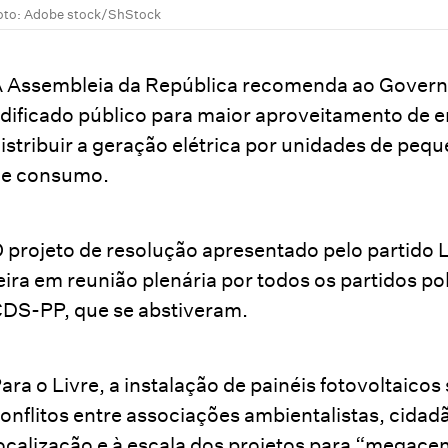
oto: Adobe stock/ShStock
 Assembleia da República recomenda ao Governo
dificado público para maior aproveitamento de en
istribuir a geração elétrica por unidades de peq
de consumo.
 projeto de resolução apresentado pelo partido 
eira em
reunião plenária
por todos os partidos po
DS-PP, que se abstiveram.
ara o Livre, a instalação de painéis fotovoltaicos
onflitos entre associações ambientalistas, cidadã
ocalização e à escala dos projetos para “megacen