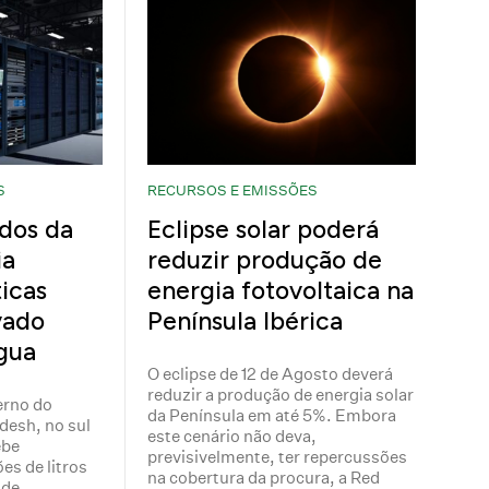
S
RECURSOS E EMISSÕES
dos da
Eclipse solar poderá
ia
reduzir produção de
icas
energia fotovoltaica na
vado
Península Ibérica
gua
O eclipse de 12 de Agosto deverá
reduzir a produção de energia solar
erno do
da Península em até 5%. Embora
desh, no sul
este cenário não deva,
ebe
previsivelmente, ter repercussões
es de litros
na cobertura da procura, a Red
 de