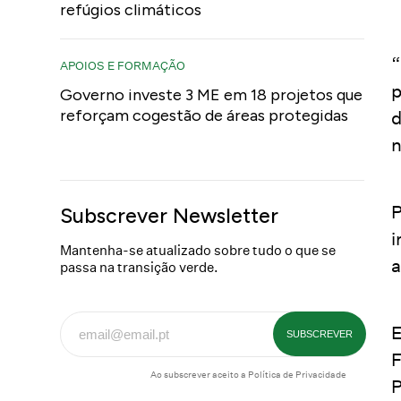
refúgios climáticos
“
APOIOS E FORMAÇÃO
p
Governo investe 3 ME em 18 projetos que
reforçam cogestão de áreas protegidas
d
n
P
Subscrever Newsletter
i
Mantenha-se atualizado sobre tudo o que se
a
passa na transição verde.
E
F
Ao subscrever aceito a
Política de Privacidade
P