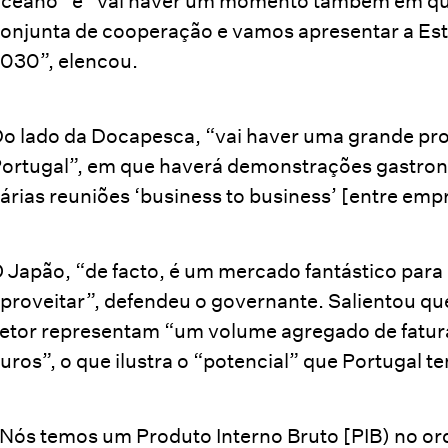
ceano” e “vai haver um momento também em qu
onjunta de cooperação e vamos apresentar a Est
030”, elencou.
o lado da Docapesca, “vai haver uma grande pr
ortugal”, em que haverá demonstrações gastro
árias reuniões ‘business to business’ [entre emp
 Japão, “de facto, é um mercado fantástico para
proveitar”, defendeu o governante. Salientou qu
etor representam “um volume agregado de fatura
uros”, o que ilustra o “potencial” que Portugal t
Nós temos um Produto Interno Bruto [PIB) no 