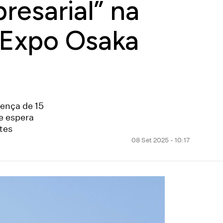
esarial” na
 Expo Osaka
sença de 15
e espera
tes
08 Set 2025 - 10:17