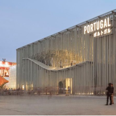
on
are