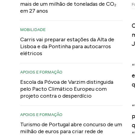
mais de um milhão de toneladas de CO₂
F
em 27 anos
O
MOBILIDADE
m
Carris vai preparar estações da Alta de
J
Lisboa e da Pontinha para autocarros
elétricos
“
APOIOS E FORMAÇÃO
e
Escola da Póvoa de Varzim distinguida
q
pelo Pacto Climático Europeu com
projeto contra o desperdício
“
APOIOS E FORMAÇÃO
p
Turismo de Portugal abre concurso de um
q
milhão de euros para criar rede de
“