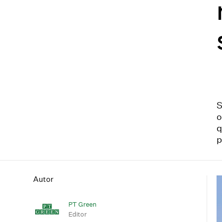
S
o
q
p
Autor
PT Green
Editor