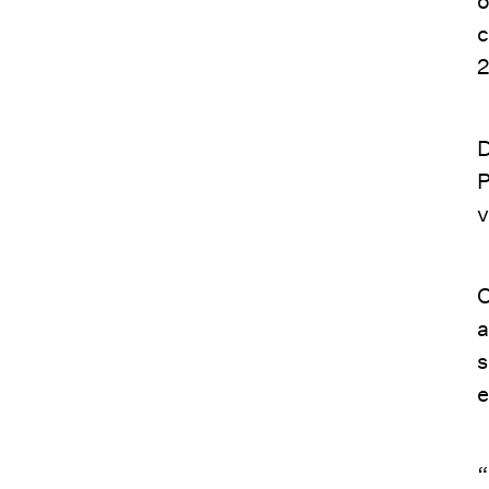
o
c
2
D
P
v
O
a
s
e
“