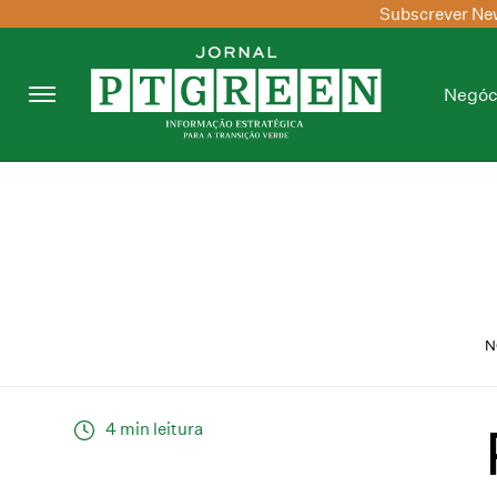
Subscrever New
Negóc
N
4 min leitura