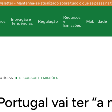
sletter
- Mantenha-se atualizado sobre tudo o que se passa na t
Recursos
Inovação e
ios
Regulação
e
Mobilidade
Tendências
Emissões
OTÍCIAS
RECURSOS E EMISSÕES
Portugal vai ter “a