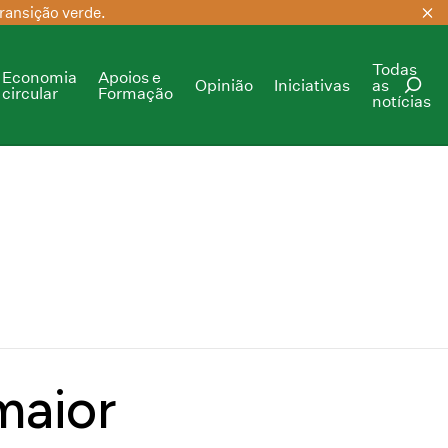
ransição verde.
Todas
Economia
Apoios e
Opinião
Iniciativas
as
circular
Formação
notícias
PESQUISAR
 maior