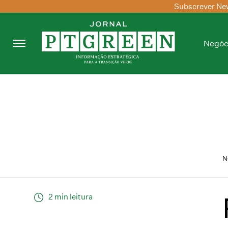
Subscrever New
Negóc
N
2 min leitura