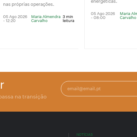
energéticas.
nas próprias operações.
05 Ago 2026
Maria Al
05 Ago 2026
Maria Almendra
3 min
- 08:00
Carvalho
- 12:20
Carvalho
leitura
r
passa na transição
NOTÍCIAS