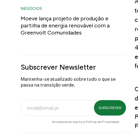
A
NEGÓCIOS
t
Moeve lança projeto de produção e
c
partilha de energia renovável com a
r
Greenvolt Comunidades
p
4
e
f
Subscrever Newsletter
Mantenha-se atualizado sobre tudo o que se
passa na transição verde.
O
d
e
P
Ao subscrever aceito a
Política de Privacidade
F