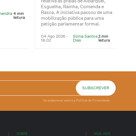
relativa às praias de Albarquel,
Esguelha, Rainha, Comenda e
Rasca. A iniciativa passou de uma
mendra
4 min
leitura
mobilização pública para uma
petição parlamentar formal.
04 Ago 2026 -
Sónia Santos
2 min
18:02
Dias
leitura
Ao subscrever aceito a
Política de Privacidade
SOBRE
SIGA-NOS