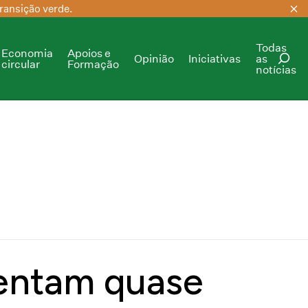
ransição verde.
Todas
Economia
Apoios e
Opinião
Iniciativas
as
circular
Formação
notícias
PESQUISAR
entam quase