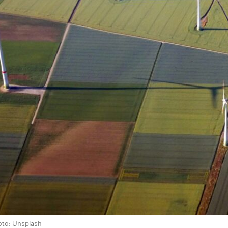
on
are
oto: Unsplash