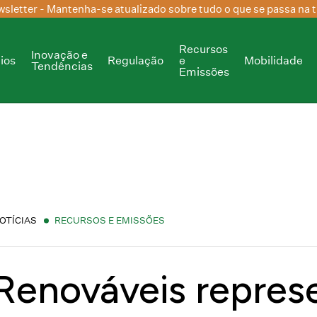
sletter
- Mantenha-se atualizado sobre tudo o que se passa na t
Recursos
Inovação e
ios
Regulação
e
Mobilidade
Tendências
Emissões
OTÍCIAS
RECURSOS E EMISSÕES
Renováveis repres