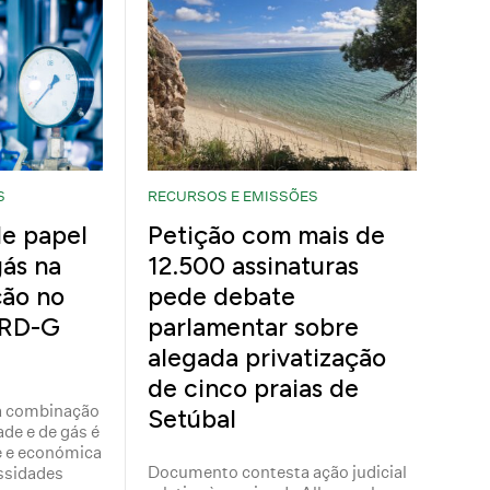
S
RECURSOS E EMISSÕES
e papel
Petição com mais de
gás na
12.500 assinaturas
ção no
pede debate
IRD-G
parlamentar sobre
alegada privatização
de cinco praias de
 a combinação
Setúbal
ade e de gás é
e e económica
Documento contesta ação judicial
ssidades