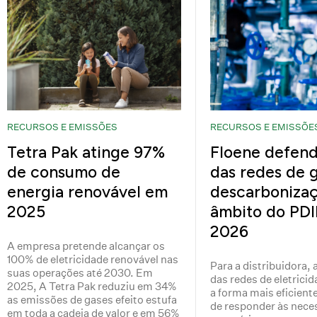
RECURSOS E EMISSÕES
RECURSOS E EMISSÕE
Tetra Pak atinge 97%
Floene defend
de consumo de
das redes de 
energia renovável em
descarboniza
2025
âmbito do PD
2026
A empresa pretende alcançar os
100% de eletricidade renovável nas
Para a distribuidora,
suas operações até 2030. Em
das redes de eletricid
2025, A Tetra Pak reduziu em 34%
a forma mais eficient
as emissões de gases efeito estufa
de responder às nece
em toda a cadeia de valor e em 56%