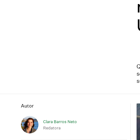
Q
s
s
Autor
Clara Barros Neto
Redatora