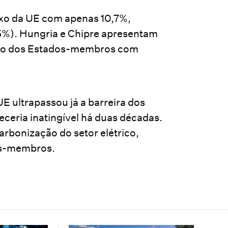
ixo da UE com apenas 10,7%,
5%). Hungria e Chipre apresentam
upo dos Estados-membros com
E ultrapassou já a barreira dos
ceria inatingível há duas décadas.
arbonização do setor elétrico,
os-membros.