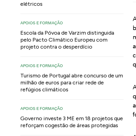
elétricos
A
APOIOS E FORMAÇÃO
b
Escola da Póvoa de Varzim distinguida
m
pelo Pacto Climático Europeu com
a
projeto contra o desperdício
c
q
APOIOS E FORMAÇÃO
Turismo de Portugal abre concurso de um
milhão de euros para criar rede de
A
refúgios climáticos
q
a
APOIOS E FORMAÇÃO
f
Governo investe 3 ME em 18 projetos que
reforçam cogestão de áreas protegidas