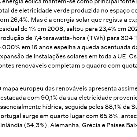
 energia eólica mantém-se como principal fonte
otal de eletricidade verde produzida no espaço c
om 26,4%. Mas é a energia solar que regista a e
esidual de 1% em 2008, saltou para 23,4% em 2
rodução de 7,4 terawatts-hora (TWh) para 304 
.000% em 16 anos espelha a queda acentuada dos
xpansão de instalações solares em toda a UE. Os
ontes renováveis completam o quadro com quota
 mapa europeu das renováveis apresenta assimet
estacada com 90,1% da sua eletricidade provenie
ssencialmente hídrica, seguida pelos 88,1% da 
ortugal surge em quarto lugar com 65,8%, ante
inlândia (54,3%), Alemanha, Grécia e Países Bai