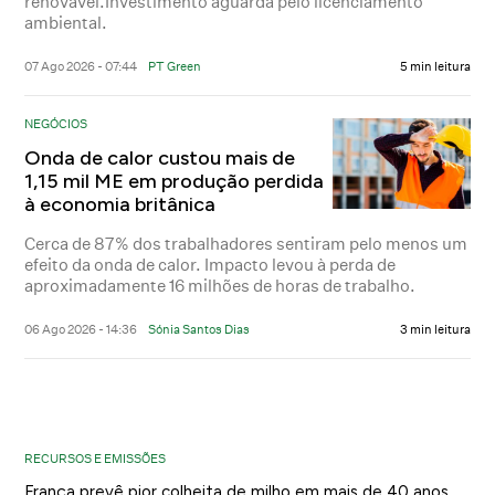
renovável.Investimento aguarda pelo licenciamento
ambiental.
07 Ago 2026 - 07:44
PT Green
5 min leitura
NEGÓCIOS
Onda de calor custou mais de
1,15 mil ME em produção perdida
à economia britânica
Cerca de 87% dos trabalhadores sentiram pelo menos um
efeito da onda de calor. Impacto levou à perda de
aproximadamente 16 milhões de horas de trabalho.
06 Ago 2026 - 14:36
Sónia Santos Dias
3 min leitura
RECURSOS E EMISSÕES
França prevê pior colheita de milho em mais de 40 anos