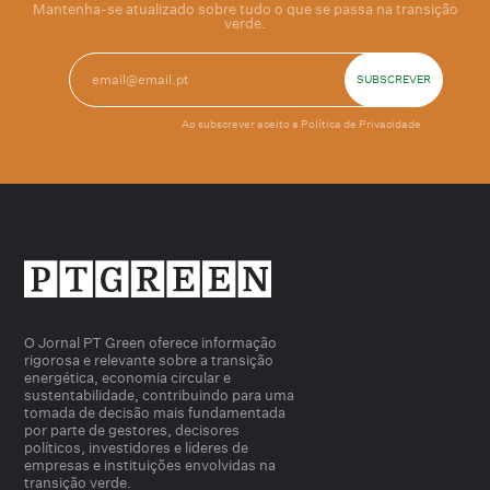
Mantenha-se atualizado sobre tudo o que se passa na transição
verde.
Ao subscrever aceito a
Política de Privacidade
O Jornal PT Green oferece informação
rigorosa e relevante sobre a transição
energética, economia circular e
sustentabilidade, contribuindo para uma
tomada de decisão mais fundamentada
por parte de gestores, decisores
políticos, investidores e líderes de
empresas e instituições envolvidas na
transição verde.