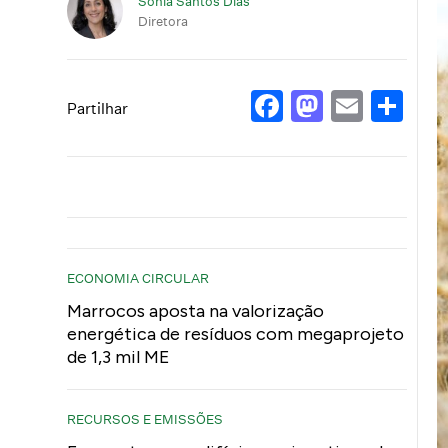
Sónia Santos Dias
Diretora
Facebook
Mastod
Email
Sh
Partilhar
ECONOMIA CIRCULAR
Marrocos aposta na valorização
energética de resíduos com megaprojeto
de 1,3 mil ME
RECURSOS E EMISSÕES