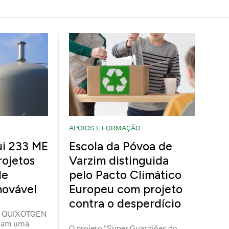
APOIOS E FORMAÇÃO
ui 233 ME
Escola da Póvoa de
rojetos
Varzim distinguida
de
pelo Pacto Climático
novável
Europeu com projeto
contra o desperdício
S, QUIXOTGEN
tam uma
O projeto "Super Guardiões do