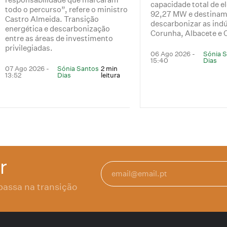
capacidade total de el
todo o percurso”, refere o ministro
92,27 MW e destinam
Castro Almeida. Transição
descarbonizar as indú
energética e descarbonização
Corunha, Albacete e 
entre as áreas de investimento
privilegiadas.
06 Ago 2026 -
Sónia 
15:40
Dias
07 Ago 2026 -
Sónia Santos
2 min
13:52
Dias
leitura
r
passa na transição