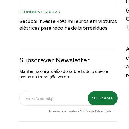
O
(
ECONOMIA CIRCULAR
C
Setúbal investe 490 mil euros em viaturas
1
elétricas para recolha de biorresíduos
A
c
Subscrever Newsletter
a
Mantenha-se atualizado sobre tudo o que se
r
passa na transição verde.
Ao subscrever aceito a
Política de Privacidade