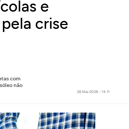
colas e
pela crise
retas com
sóleo não
28 Mai 2026 - 14:11