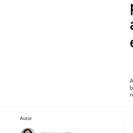
A
b
r
Autor