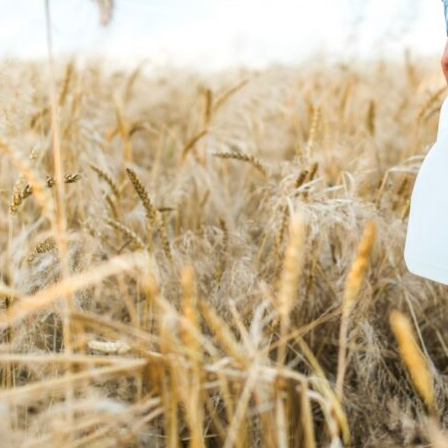
on
are