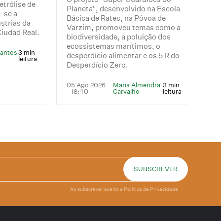
etrólise de
Planeta", desenvolvido na Escola
-se a
Básica de Rates, na Póvoa de
strias da
Varzim, promoveu temas como a
Ciudad Real.
biodiversidade, a poluição dos
ecossistemas marítimos, o
Santos
3 min
desperdício alimentar e os 5 R do
leitura
Desperdício Zero.
05 Ago 2026
Maria Almendra
3 min
- 18:40
Carvalho
leitura
Ao subscrever aceito a
Política de Privacidade