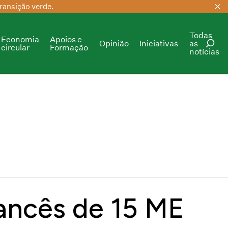
ransição verde.
Todas
Economia
Apoios e
Opinião
Iniciativas
as
circular
Formação
notícias
PESQUISAR
rancês de 15 ME