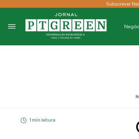
Subscrever New
Negóc
N
1 min leitura