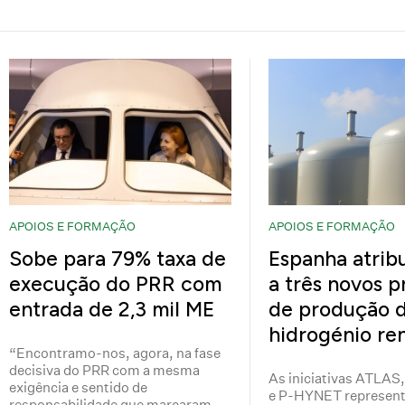
APOIOS E FORMAÇÃO
APOIOS E FORMAÇÃO
Sobe para 79% taxa de
Espanha atrib
execução do PRR com
a três novos p
entrada de 2,3 mil ME
de produção 
hidrogénio re
“Encontramo-nos, agora, na fase
decisiva do PRR com a mesma
As iniciativas ATLA
exigência e sentido de
e P-HYNET represen
responsabilidade que marcaram