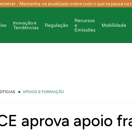
sletter
- Mantenha-se atualizado sobre tudo o que se passa na t
Recursos
Inovação e
ios
Regulação
e
Mobilidade
Tendências
Emissões
OTÍCIAS
APOIOS E FORMAÇÃO
CE aprova apoio f