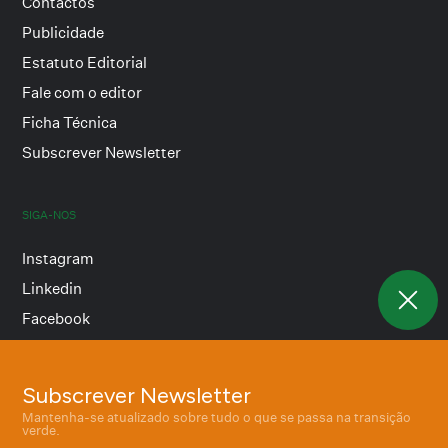
Contactos
Publicidade
Estatuto Editorial
Fale com o editor
Ficha Técnica
Subscrever Newsletter
SIGA-NOS
Instagram
Linkedin
Facebook
Subscrever Newsletter
Termos e condições
Mantenha-se atualizado sobre tudo o que se passa na transição
Política de privacidade
verde.