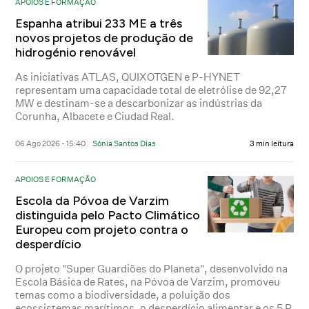
APOIOS E FORMAÇÃO
Espanha atribui 233 ME a três
novos projetos de produção de
hidrogénio renovável
As iniciativas ATLAS, QUIXOTGEN e P-HYNET
representam uma capacidade total de eletrólise de 92,27
MW e destinam-se a descarbonizar as indústrias da
Corunha, Albacete e Ciudad Real.
06 Ago 2026 - 15:40
Sónia Santos Dias
3 min leitura
APOIOS E FORMAÇÃO
Escola da Póvoa de Varzim
distinguida pelo Pacto Climático
Europeu com projeto contra o
desperdício
O projeto "Super Guardiões do Planeta", desenvolvido na
Escola Básica de Rates, na Póvoa de Varzim, promoveu
temas como a biodiversidade, a poluição dos
ecossistemas marítimos, o desperdício alimentar e os 5 R