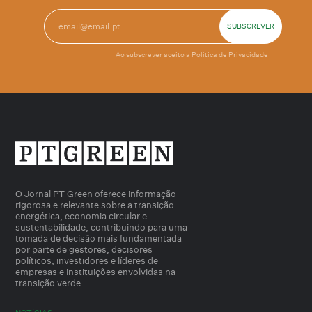
Ao subscrever aceito a
Política de Privacidade
O Jornal PT Green oferece informação
rigorosa e relevante sobre a transição
energética, economia circular e
sustentabilidade, contribuindo para uma
tomada de decisão mais fundamentada
por parte de gestores, decisores
políticos, investidores e líderes de
empresas e instituições envolvidas na
transição verde.