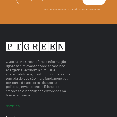
Ao subscrever aceito a
Política de Privacidade
O Jornal PT Green oferece informação
rigorosa e relevante sobre a transição
energética, economia circular e
sustentabilidade, contribuindo para uma
tomada de decisão mais fundamentada
por parte de gestores, decisores
políticos, investidores e líderes de
empresas e instituições envolvidas na
transição verde.
NOTÍCIAS