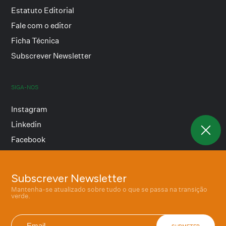
Estatuto Editorial
Fale com o editor
Ficha Técnica
Subscrever Newsletter
SIGA-NOS
Instagram
Linkedin
Facebook
Subscrever Newsletter
Termos e condições
Mantenha-se atualizado sobre tudo o que se passa na transição
Política de privacidade
verde.