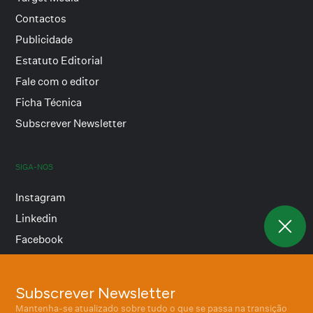
Contactos
Publicidade
Estatuto Editorial
Fale com o editor
Ficha Técnica
Subscrever Newsletter
SIGA-NOS
Instagram
Linkedin
Facebook
Subscrever Newsletter
Termos e condições
Mantenha-se atualizado sobre tudo o que se passa na transição
Política de privacidade