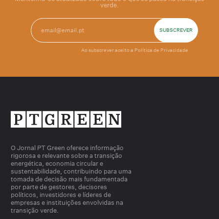
verde.
Ao subscrever aceito a
Política de Privacidade
O Jornal PT Green oferece informação
rigorosa e relevante sobre a transição
energética, economia circular e
sustentabilidade, contribuindo para uma
tomada de decisão mais fundamentada
por parte de gestores, decisores
políticos, investidores e líderes de
empresas e instituições envolvidas na
transição verde.