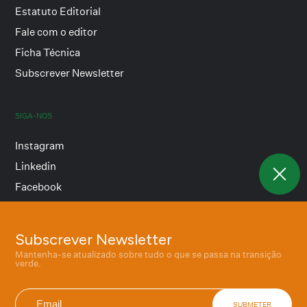
Estatuto Editorial
Fale com o editor
Ficha Técnica
Subscrever Newsletter
SIGA-NOS
Instagram
Linkedin
Facebook
Subscrever Newsletter
Termos e condições
Mantenha-se atualizado sobre tudo o que se passa na transição
Política de privacidade
verde.
SUBMETER