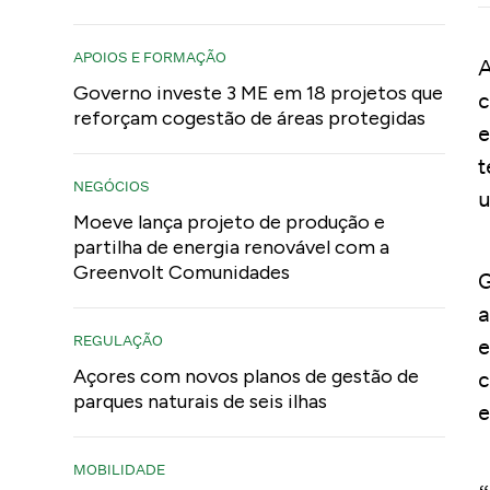
APOIOS E FORMAÇÃO
A
Governo investe 3 ME em 18 projetos que
c
reforçam cogestão de áreas protegidas
e
t
NEGÓCIOS
u
Moeve lança projeto de produção e
partilha de energia renovável com a
Greenvolt Comunidades
G
a
REGULAÇÃO
e
Açores com novos planos de gestão de
c
parques naturais de seis ilhas
e
MOBILIDADE