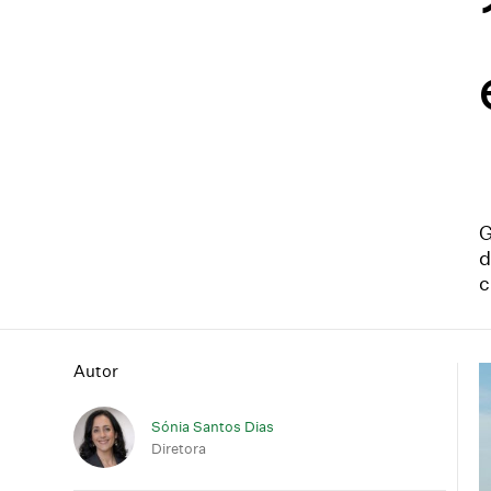
G
d
c
Autor
Sónia Santos Dias
Diretora