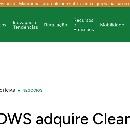
sletter
- Mantenha-se atualizado sobre tudo o que se passa na t
Recursos
Inovação e
ios
Regulação
e
Mobilidade
Tendências
Emissões
OTÍCIAS
NEGÓCIOS
DWS adquire Clean