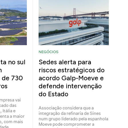
NEGÓCIOS
ta no sul
Sedes alerta para
m
riscos estratégicos do
 de 730
acordo Galp-Moeve e
ros
defende intervenção
do Estado
empresa vai
cado das
Associação considera que a
Itália e
integração da refinaria de Sines
senta a maior
num grupo liderado pela espanhola
to, com mais
Moeve pode comprometer a
dade.