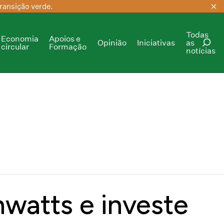
ransição verde.
Todas
Economia
Apoios e
Opinião
Iniciativas
as
circular
Formação
notícias
PESQUISAR
watts e investe