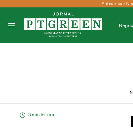
Subscrever New
Negóc
N
3 min leitura