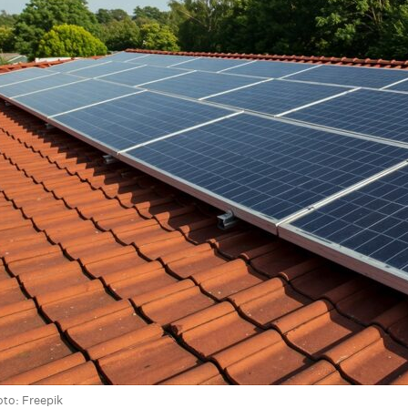
on
are
oto: Freepik