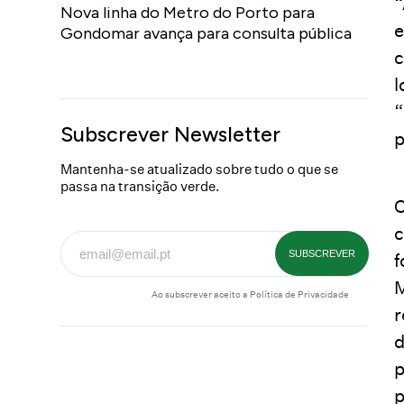
“
Nova linha do Metro do Porto para
e
Gondomar avança para consulta pública
c
l
“
Subscrever Newsletter
p
Mantenha-se atualizado sobre tudo o que se
passa na transição verde.
O
c
f
M
Ao subscrever aceito a
Política de Privacidade
r
d
p
p