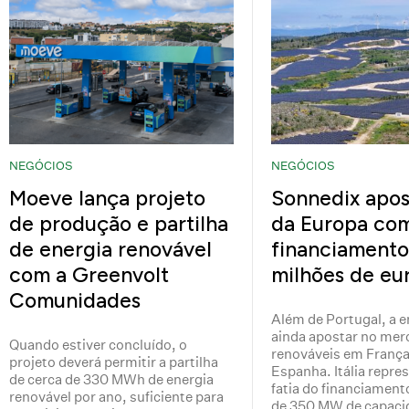
NEGÓCIOS
NEGÓCIOS
Moeve lança projeto
Sonnedix apos
de produção e partilha
da Europa co
de energia renovável
financiamento
com a Greenvolt
milhões de eu
Comunidades
Além de Portugal, a 
ainda apostar no mer
Quando estiver concluído, o
renováveis em França, 
projeto deverá permitir a partilha
Espanha. Itália repre
de cerca de 330 MWh de energia
fatia do financiamen
renovável por ano, suficiente para
de 350 MW de capaci