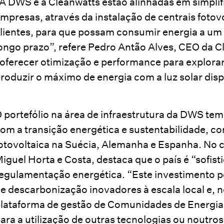
A DWS e a Cleanwatts estão alinhadas em simplifi
mpresas, através da instalação de centrais fotov
lientes, para que possam consumir energia a um c
ongo prazo”, refere Pedro Antão Alves, CEO da 
oferecer otimização e performance para explorar
roduzir o máximo de energia com a luz solar disp
 portefólio na área de infraestrutura da DWS te
om a transição energética e sustentabilidade, co
otovoltaica na Suécia, Alemanha e Espanha. No c
iguel Horta e Costa, destaca que o país é “sofis
egulamentação energética. “Este investimento p
e descarbonização inovadores à escala local e, 
lataforma de gestão de Comunidades de Energia 
ara a utilização de outras tecnologias ou noutro