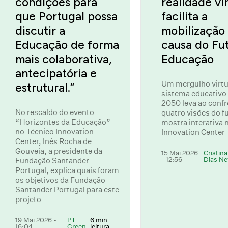
condições para
realidade vi
que Portugal possa
facilita a
discutir a
mobilização 
Educação de forma
causa do Fu
mais colaborativa,
Educação
antecipatória e
Um mergulho virtu
estrutural.”
sistema educativo
2050 leva ao conf
No rescaldo do evento
quatro visões do f
“Horizontes da Educação”
mostra interativa 
no Técnico Innovation
Innovation Center
Center, Inês Rocha de
Gouveia, a presidente da
15 Mai 2026
Cristina
- 12:56
Dias Ne
Fundação Santander
Portugal, explica quais foram
os objetivos da Fundação
Santander Portugal para este
projeto
19 Mai 2026 -
PT
6 min
16:04
Green
leitura