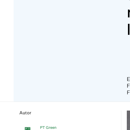
E
F
F
Autor
PT Green