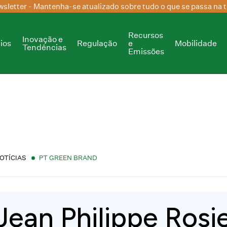
sletter
- Mantenha-se atualizado sobre tudo o que se passa na t
Recursos
Inovação e
ios
Regulação
e
Mobilidade
Tendências
Emissões
OTÍCIAS
PT GREEN BRAND
Jean Philippe Rosi