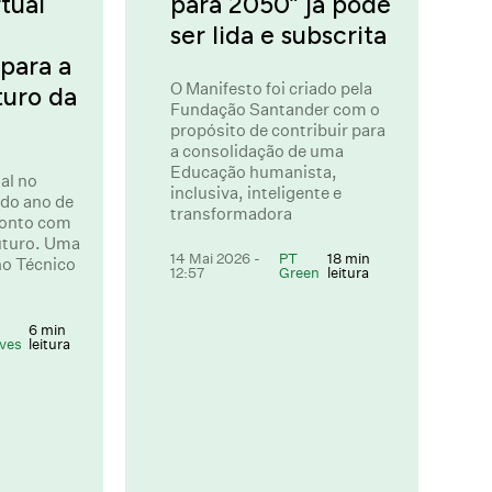
rtual
para 2050” já pode
ser lida e subscrita
para a
O Manifesto foi criado pela
turo da
Fundação Santander com o
propósito de contribuir para
a consolidação de uma
Educação humanista,
al no
inclusiva, inteligente e
 do ano de
transformadora
ronto com
uturo. Uma
14 Mai 2026 -
PT
18 min
no Técnico
12:57
Green
leitura
6 min
ves
leitura