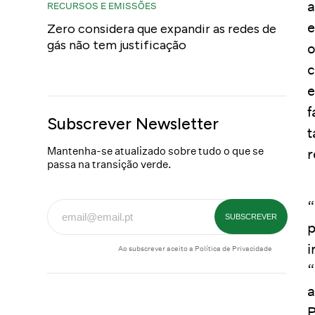
a
RECURSOS E EMISSÕES
e
Zero considera que expandir as redes de
gás não tem justificação
o
c
e
f
Subscrever Newsletter
t
Mantenha-se atualizado sobre tudo o que se
r
passa na transição verde.
“
p
i
Ao subscrever aceito a
Política de Privacidade
“
a
P