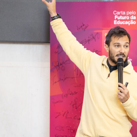
on
are