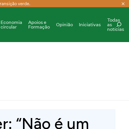
ransição verde.
Todas
Economia
Apoios e
Opinião
Iniciativas
as
circular
Formação
notícias
PESQUISAR
er: “Não é um