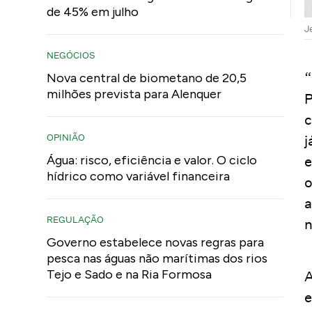
de 45% em julho
J
NEGÓCIOS
“
Nova central de biometano de 20,5
milhões prevista para Alenquer
P
c
OPINIÃO
j
Água: risco, eficiência e valor. O ciclo
e
hídrico como variável financeira
o
a
REGULAÇÃO
n
Governo estabelece novas regras para
pesca nas águas não marítimas dos rios
Tejo e Sado e na Ria Formosa
A
e