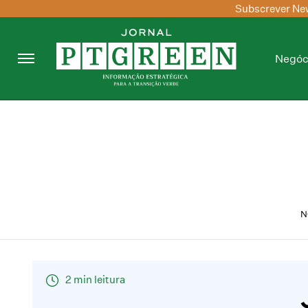
Subscrever New
Negóc
N
2 min leitura