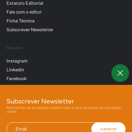
Estatuto Editorial
Fale com o editor
Ficha Técnica
Subscrever Newsletter
SIGA-NOS
Instagram
Linkedin
Facebook
Subscrever Newsletter
Termos e condições
Mantenha-se atualizado sobre tudo o que se passa na transição
Política de privacidade
verde.
SUBMETER